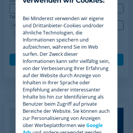
verwenden wir Cookies:
Unternehmen
*
Telefon
*
Bei Minderest verwenden wir eigene
und Drittanbieter-Cookies und/oder
ähnliche Technologien, die
Minderest ist ein nach ISO-27001 zertifiziertes
Informationen speichern und
Unternehmen. Ich akzeptiere die Verarbeitung
aufzeichnen, während Sie im Web
meiner Daten gemäß der
Datenschutzrichtlinie
.
*
surfen. Der Zweck dieser
Informationen kann sehr vielfältig sein,
von der Verbesserung Ihrer Erfahrung
auf der Website durch Anzeige von
Inhalten in Ihrer Sprache oder
Empfehlung anderer interessanter
Verwandte Artikel
Inhalte bis hin zur Identifizierung als
Benutzer beim Zugriff auf private
Bereiche der Website. Sie können auch
zur Personalisierung von Anzeigen
über Werbeplattformen wie
Google
Ads
und andere verwendet werden.