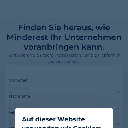
Finden Sie heraus, wie
Minderest Ihr Unternehmen
voranbringen kann.
Kontaktieren Sie unsere Preisexperten, um die Plattform in
Aktion zu sehen.
Vorname
*
Nachname
Geschäfts-E-Mail
*
Auf dieser Website