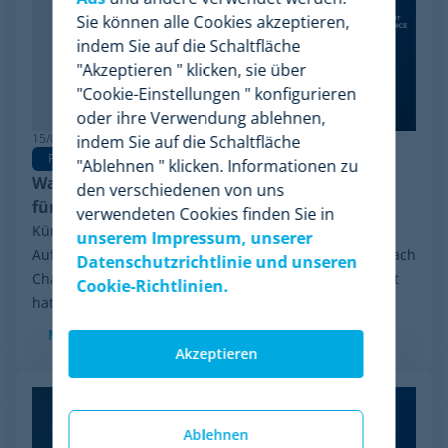
Sie können alle Cookies akzeptieren,
indem Sie auf die Schaltfläche
"Akzeptieren " klicken, sie über
"Cookie-Einstellungen " konfigurieren
oder ihre Verwendung ablehnen,
15/06/2026
indem Sie auf die Schaltfläche
Pricing Software
"Ablehnen " klicken. Informationen zu
Warum Minderest die beste Wiser Alternative
den verschiedenen von uns
für Pricing Intelligence ist
verwendeten Cookies finden Sie in
Kürzlich sorgte eine Entwicklung in der Branche für
unserem Impressum, unserer
Aufsehen: das finanzielle Reorganisationsverfahren nach
Datenschutzrichtlinie und unseren
Chapter 11, das Wiser Solutions in den USA eingeleitet
Cookie-Richtlinien.
hat. Auch wenn diese Maßnahme weder...
Mehr sehen
Akzeptieren
Ablehnen