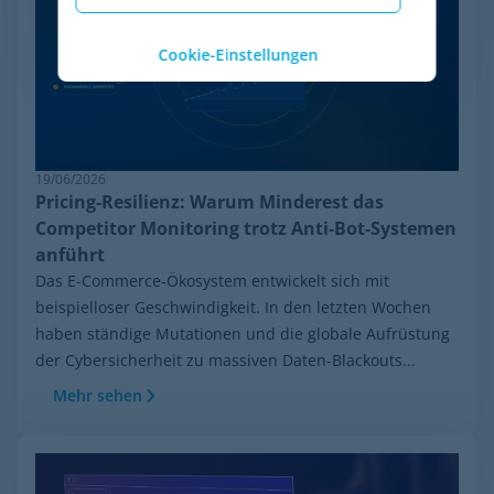
Cookie-Einstellungen
19/06/2026
Pricing-Resilienz: Warum Minderest das
Competitor Monitoring trotz Anti-Bot-Systemen
anführt
Das E-Commerce-Ökosystem entwickelt sich mit
beispielloser Geschwindigkeit. In den letzten Wochen
haben ständige Mutationen und die globale Aufrüstung
der Cybersicherheit zu massiven Daten-Blackouts...
Mehr sehen