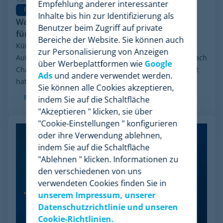
Empfehlung anderer interessanter
Pricing Software
Inhalte bis hin zur Identifizierung als
Warum Minderest die beste Wiser Alternative
Benutzer beim Zugriff auf private
für Pricing Intelligence ist
Bereiche der Website. Sie können auch
Kürzlich sorgte eine Entwicklung in der Branche für
zur Personalisierung von Anzeigen
Aufsehen: das finanzielle Reorganisationsverfahren nach
über Werbeplattformen wie
Google
Chapter 11, das Wiser Solutions in den USA eingeleitet
Ads
und andere verwendet werden.
hat. Auch wenn diese Maßnahme weder...
Sie können alle Cookies akzeptieren,
Mehr sehen
indem Sie auf die Schaltfläche
"Akzeptieren " klicken, sie über
"Cookie-Einstellungen " konfigurieren
oder ihre Verwendung ablehnen,
indem Sie auf die Schaltfläche
"Ablehnen " klicken. Informationen zu
den verschiedenen von uns
verwendeten Cookies finden Sie in
unserem Impressum, unserer
Datenschutzrichtlinie und unseren
Cookie-Richtlinien.