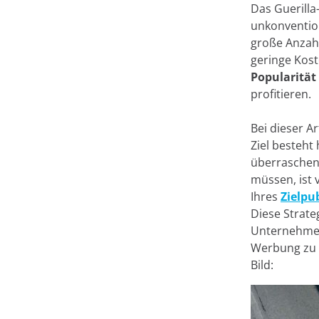
Das Guerilla
unkonvention
große Anzahl
geringe Kost
Popularität
profitieren.
Bei dieser A
Ziel besteht
überraschen 
müssen, ist 
Ihres
Zielpu
Diese Strateg
Unternehmen
Werbung zu m
Bild: