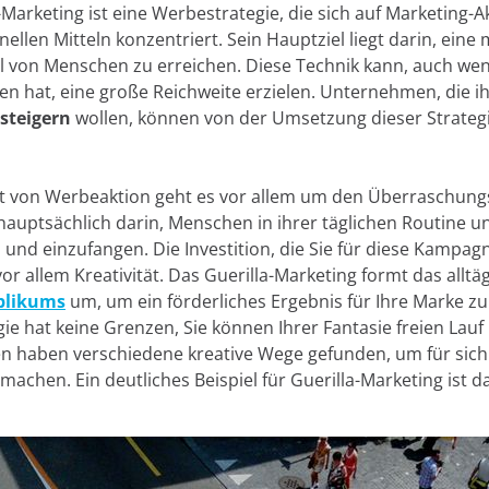
-Marketing ist eine Werbestrategie, die sich auf Marketing-A
ellen Mitteln konzentriert. Sein Hauptziel liegt darin, eine 
 von Menschen zu erreichen. Diese Technik kann, auch wen
en hat, eine große Reichweite erzielen. Unternehmen, die i
 steigern
wollen, können von der Umsetzung dieser Strateg
rt von Werbeaktion geht es vor allem um den Überraschungs
 hauptsächlich darin, Menschen in ihrer täglichen Routine u
und einzufangen. Die Investition, die Sie für diese Kampag
vor allem Kreativität. Das Guerilla-Marketing formt das alltä
blikums
um, um ein förderliches Ergebnis für Ihre Marke zu 
ie hat keine Grenzen, Sie können Ihrer Fantasie freien Lauf 
 haben verschiedene kreative Wege gefunden, um für sich 
achen. Ein deutliches Beispiel für Guerilla-Marketing ist d