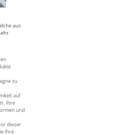
elche aus
chnologien, die
sehr
eser
er Website durch
 bis hin zur
n auch zur
den
verwendet
dukte
en " klicken, sie
e auf die
pagne zu
endeten Cookies
okie-
mkeit auf
Akzeptieren
r, ihre
tformen und
ie-Einstellungen
tor dieser
ie Ihre