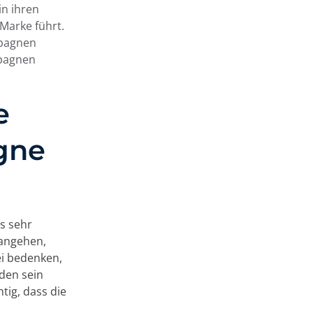
in ihren
 Marke führt.
mpagnen
mpagnen
e
gne
es sehr
 angehen,
bei bedenken,
nden sein
tig, dass die