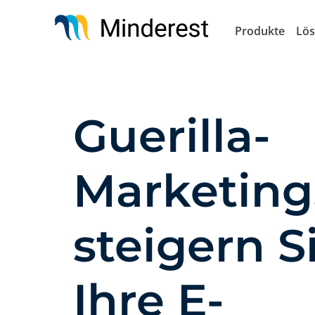
Direkt
zum
Produkte
Lö
Inhalt
Guerilla-
Marketing
steigern S
Ihre E-