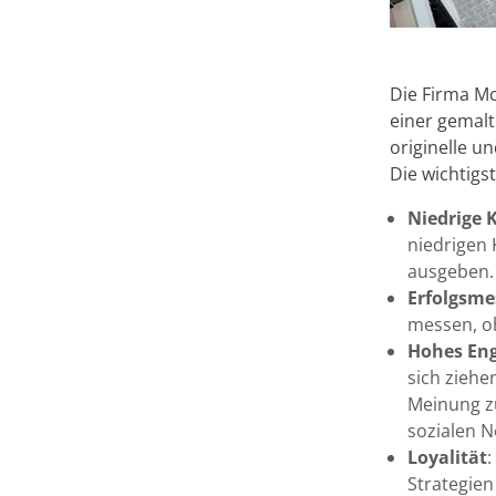
Auf dieser Web
Die Firma Mc
Bei Minderest verwenden 
einer gemalt
Informationen speichern
originelle u
Informationen kann sehr 
Die wichtigs
Anzeige von Inhalten in 
Identifizierung als Benut
Niedrige 
Personalisierung von An
niedrigen 
werden. Sie können alle C
ausgeben.
über "Cookie-Einstellung
Erfolgsm
Schaltfläche "Ablehnen "
messen, o
finden Sie in
unserem Imp
Hohes En
Richtlinien.
sich ziehe
Meinung zu
sozialen N
Loyalität
:
Strategien