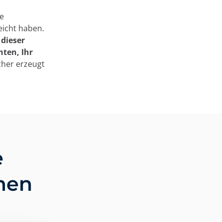
ie
eicht haben.
dieser
hten, Ihr
ucher erzeugt
e
men