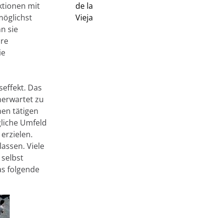
ktionen mit
möglichst
n sie
hre
ie
effekt. Das
nerwartet zu
nen tätigen
gliche Umfeld
erzielen.
lassen. Viele
selbst
as folgende