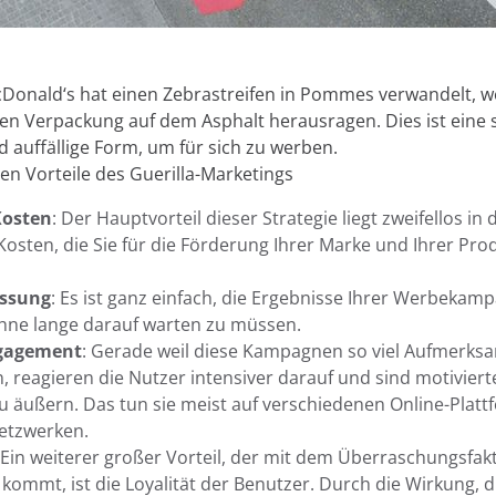
site verwenden wir Cookies:
Donald‘s hat einen Zebrastreifen in Pommes verwandelt, w
wir eigene und Drittanbieter-Cookies und/oder ähnliche Te
en Verpackung auf dem Asphalt herausragen. Dies ist eine 
 und aufzeichnen, während Sie im Web surfen. Der Zweck di
nd auffällige Form, um für sich zu werben.
vielfältig sein, von der Verbesserung Ihrer Erfahrung auf d
ten Vorteile des Guerilla-Marketings
Ihrer Sprache oder Empfehlung anderer interessanter Inhalte
zer beim Zugriff auf private Bereiche der Website. Sie könne
Kosten
: Der Hauptvorteil dieser Strategie liegt zweifellos in 
zeigen über Werbeplattformen wie
Google Ads
und andere 
Kosten, die Sie für die Förderung Ihrer Marke und Ihrer Pro
ookies akzeptieren, indem Sie auf die Schaltfläche "Akzeptier
en " konfigurieren oder ihre Verwendung ablehnen, indem Si
essung
: Es ist ganz einfach, die Ergebnisse Ihrer Werbekam
 klicken. Informationen zu den verschiedenen von uns verw
hne lange darauf warten zu müssen.
ressum, unserer Datenschutzrichtlinie und unseren Co
gagement
: Gerade weil diese Kampagnen so viel Aufmerksa
Ablehnen
n, reagieren die Nutzer intensiver darauf und sind motivierte
 äußern. Das tun sie meist auf verschiedenen Online-Plat
etzwerken.
Cook
 Ein weiterer großer Vorteil, der mit dem Überraschungsfak
 kommt, ist die Loyalität der Benutzer. Durch die Wirkung, d