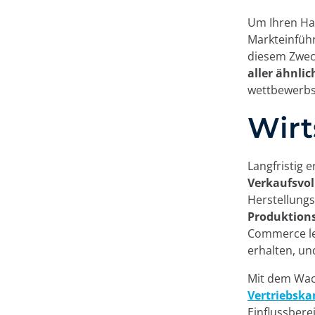
Um Ihren Hau
Markteinfüh
diesem Zwec
aller ähnli
wettbewerbso
Wirt
Langfristig 
Verkaufsvol
Herstellungs
Produktions
Commerce le
erhalten, un
Mit dem Wa
Vertriebska
Einflussbere