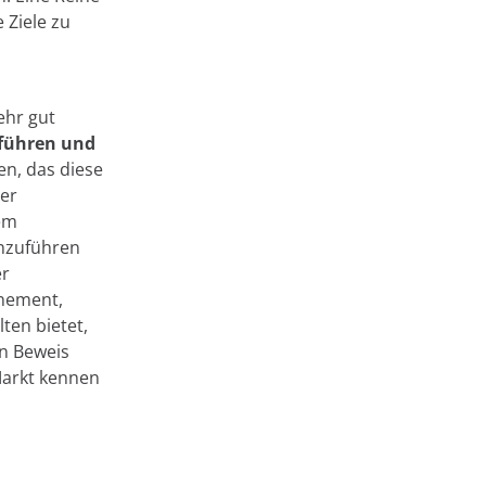
 Ziele zu
ehr gut
 führen und
en, das diese
ner
em
inzuführen
er
nnement,
lten bietet,
in Beweis
Markt kennen