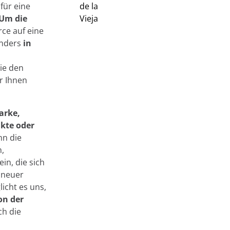
für eine
Um die
rce auf eine
onders
in
ie den
r Ihnen
arke,
ukte oder
nn die
,
in, die sich
 neuer
icht es uns,
on der
ch die