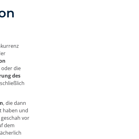
on
onkurrenz
der
von
 oder die
rung des
nschließlich
rn
, die dann
lt haben und
s geschah vor
uf dem
lächerlich