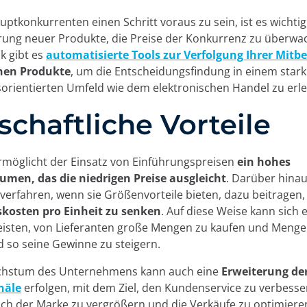
ptkonkurrenten einen Schritt voraus zu sein, ist es wichtig
rung neuer Produkte, die Preise der Konkurrenz zu überwa
k gibt es
automatisierte Tools zur Verfolgung Ihrer Mitb
chen Produkte
, um die Entscheidungsfindung in einem stark
rientierten Umfeld wie dem elektronischen Handel zu erle
schaftliche Vorteile
ermöglicht der Einsatz von Einführungspreisen
ein hohes
umen, das die niedrigen Preise ausgleicht
. Darüber hina
verfahren, wenn sie Größenvorteile bieten, dazu beitragen,
kosten pro Einheit zu senken
. Auf diese Weise kann sich e
isten, von Lieferanten große Mengen zu kaufen und Menge
d so seine Gewinne zu steigern.
chstum des Unternehmens kann auch eine
Erweiterung de
näle
erfolgen, mit dem Ziel, den Kundenservice zu verbesse
ich der Marke zu vergrößern und die Verkäufe zu optimieren