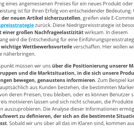
ng eines angemessenen Preises für ein neues Produkt oder 
eistung ist für Ihren Erfolg von entscheidender Bedeutung.
 der neuen Artikel sicherzustellen
, greifen viele E-Comme
preisstrategie
zurück. Diese Niedrigpreisstrategie ist bes
 einer großen Nachfrageelastizität
wirksam. In diesem
g wird die Entscheidung für eine Einführungspreisstrateg
i wichtige Wettbewerbsvorteile
verschaffen. Hier wollen wi
le näherbringen.
spunkt müssen wir uns
über die
Positionierung unserer M
gruppen und die Marktsituation, in die sich unsere Prod
ungen bewegen, genaustens informieren
. Zum Beispiel ka
hauptsächlich aus Kunden bestehen, die bestimmten Marken
on deren Preisen, treu bleiben, oder es können Benutzer se
eis motivieren lassen und sich nicht scheuen, die Produkte
 auszuprobieren. Die Analyse dieser Informationen ermögl
ufswert zu definieren, der sich an die bestimmte Situati
sst
. Sobald wir uns über all das im Klaren sind, kommen au