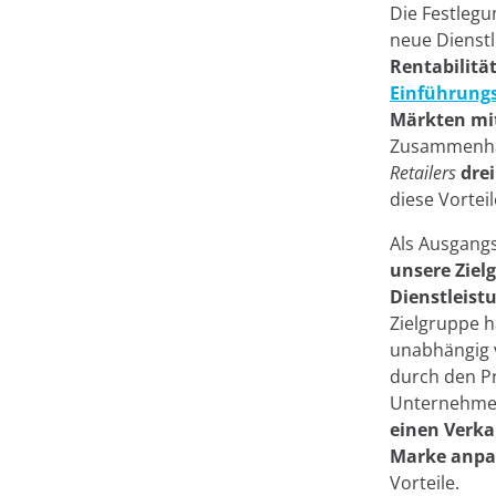
Die Festlegu
neue Dienstl
Rentabilität
Einführungs
Märkten mit
Zusammenhan
Retailers
dre
diese Vortei
Als Ausgang
unsere Ziel
Dienstleist
Zielgruppe 
unabhängig v
durch den Pr
Unternehmen
einen Verka
Marke anpa
Vorteile.