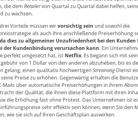
n, die dem
Retailer
von Quartal zu Quartal dabei helfen, seine
nd zu wachsen.
 drei Vorteile müssen wir
vorsichtig sein
und sowohl die
reisstrategie als auch ihre anschließende Preiserhöhung s
da dies zu allgemeiner Unzufriedenheit bei den Kunden
ei der Kundenbindung verursachen kann
. Ein Unternehm
ie perfekt umgesetzt hat, ist
Netflix
. Es begann sich mit sei
ebühr von 1 Dollar von den anderen abzuheben, bis es d
 gelang, einen qualitativ hochwertigen
Streaming
-Dienst e
seine Preise zu erhöhen. Gegenwärtig erhalten die Benutz
 E-Mails über automatische Preiserhöhungen in ihrem Abo
racht der Qualität, die ihnen diese Plattform mit ihren Inha
sie die Erhöhung fast ohne Protest. Das Unternehmen ist e
Einführungspreise sehr effektiv sein können, wenn Sie den 
n, wie sie sich auf Ihren Geschäftsplan auswirken.