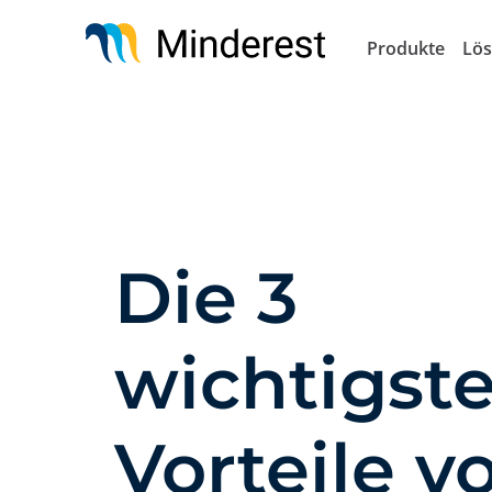
Direkt
zum
Produkte
Lö
Inhalt
Die 3
wichtigst
Vorteile v