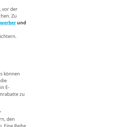
, vor der
chen. Zu
ewerber
und
ichtern.
us können
 die
in E-
nrabatte zu
r
rn, den
. Eine Reihe