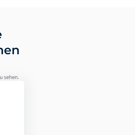
e
men
zu sehen.