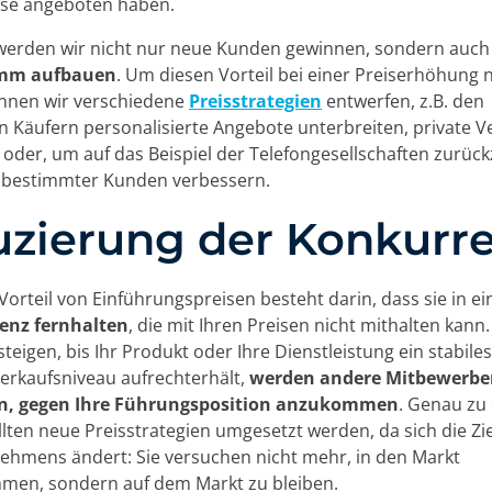
ise angeboten haben.
e verwenden wir Cookies:
g werden wir nicht nur neue Kunden gewinnen, sondern auc
mm aufbauen
. Um diesen Vorteil bei einer Preiserhöhung n
wir eigene und Drittanbieter-Cookies und/oder ähnliche Te
önnen wir verschiedene
Preisstrategien
entwerfen, z.B. den
 und aufzeichnen, während Sie im Web surfen. Der Zweck di
 Käufern personalisierte Angebote unterbreiten, private V
vielfältig sein, von der Verbesserung Ihrer Erfahrung auf d
oder, um auf das Beispiel der Telefongesellschaften zurü
Ihrer Sprache oder Empfehlung anderer interessanter Inhalte
e bestimmter Kunden verbessern.
zer beim Zugriff auf private Bereiche der Website. Sie könne
zierung der Konkurr
zeigen über Werbeplattformen wie
Google Ads
und andere 
ookies akzeptieren, indem Sie auf die Schaltfläche "Akzeptier
en " konfigurieren oder ihre Verwendung ablehnen, indem Si
 Vorteil von Einführungspreisen besteht darin, dass sie in ei
 klicken. Informationen zu den verschiedenen von uns verw
enz fernhalten
, die mit Ihren Preisen nicht mithalten kann
ressum, unserer Datenschutzrichtlinie und unseren Co
steigen, bis Ihr Produkt oder Ihre Dienstleistung ein stabile
Ablehnen
Verkaufsniveau aufrechterhält,
werden andere Mitbewerber
in, gegen Ihre Führungsposition anzukommen
. Genau zu
llten neue Preisstrategien umgesetzt werden, da sich die Zi
Cook
ehmens ändert: Sie versuchen nicht mehr, in den Markt
men, sondern auf dem Markt zu bleiben.