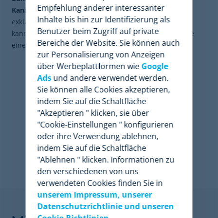
Empfehlung anderer interessanter
Kanäle sie angeboten werden
. Die Durchführung
Inhalte bis hin zur Identifizierung als
exklusiver Aktionen mit ausgeprägtem Werbecharakter
Benutzer beim Zugriff auf private
kann in jedem E-Commerce und auf jedem Marketplace
Bereiche der Website. Sie können auch
einen wichtigen Impuls für den Verkauf bedeuten
zur Personalisierung von Anzeigen
über Werbeplattformen wie
Google
Ads
und andere verwendet werden.
Sie können alle Cookies akzeptieren,
indem Sie auf die Schaltfläche
"Akzeptieren " klicken, sie über
"Cookie-Einstellungen " konfigurieren
oder ihre Verwendung ablehnen,
indem Sie auf die Schaltfläche
"Ablehnen " klicken. Informationen zu
den verschiedenen von uns
verwendeten Cookies finden Sie in
unserem Impressum, unserer
Finden Sie heraus, wie
Datenschutzrichtlinie und unseren
Cookie-Richtlinien.