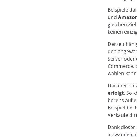
Beispiele da
und
Amazon
gleichen Zie
keinen einzi
Derzeit häng
den angewan
Server oder 
Commerce, d
wählen kann
Darüber hina
erfolgt
. So 
bereits auf 
Beispiel bei
Verkäufe dir
Dank dieser 
auswählen, d