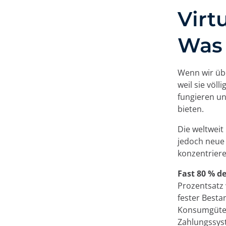
Virt
Was 
Wenn wir üb
weil sie völ
fungieren u
bieten.
Die weltweit
jedoch neue 
konzentriere
Fast 80 % d
Prozentsatz 
fester Besta
Konsumgüter
Zahlungssys