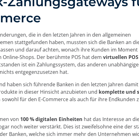
-Zahlungsgateways fü
e verwenden wir Cookies:
merce
wir eigene und Drittanbieter-Cookies und/oder ähnliche Te
 und aufzeichnen, während Sie im Web surfen. Der Zweck di
nderungen, die in den letzten Jahren in den allgemeinen
vielfältig sein, von der Verbesserung Ihrer Erfahrung auf d
temen stattgefunden haben, mussten sich die Banken an di
Ihrer Sprache oder Empfehlung anderer interessanter Inhalte
assen und darauf achten, wonach ihre Kunden im Moment 
zer beim Zugriff auf private Bereiche der Website. Sie könne
h Online-Shops. Der berühmte POS hat dem
virtuellen POS
zeigen über Werbeplattformen wie
Google Ads
und andere 
tstanden ist ein Zahlungssystem, das anderen unabhängig
ookies akzeptieren, indem Sie auf die Schaltfläche "Akzeptier
nichts entgegenzusetzen hat.
en " konfigurieren oder ihre Verwendung ablehnen, indem Si
nd haben sich führende Banken in den letzten Jahren damit 
 klicken. Informationen zu den verschiedenen von uns verw
rodukte in dieser Hinsicht anzubieten und
komplette und s
ressum, unserer Datenschutzrichtlinie und unseren Co
n
sowohl für den E-Commerce als auch für ihre Endkunden 
Ablehnen
men von
100 % digitalen Einheiten
hat das Interesse an di
Cook
gar noch weiter verstärkt. Dies ist zweifelsohne eine der s
 der Banken, welche sich immer mehr den Unternehmen w