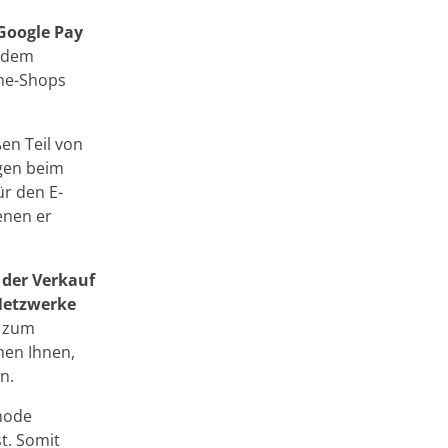
Google Pay
t dem
ine-Shops
en Teil von
gen beim
ür den E-
enen er
 der Verkauf
Netzwerke
t zum
hen Ihnen,
n.
hode
t. Somit