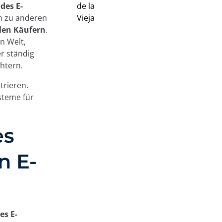
des E-
ch zu anderen
llen Käufern
.
n Welt,
r ständig
htern.
trieren.
steme für
es
n E-
es E-