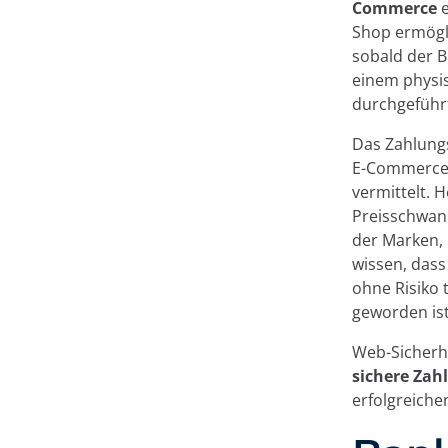
Commerce
e
Shop ermögli
sobald der B
einem physi
durchgeführ
Das Zahlungs
E-Commerce 
vermittelt. 
Preisschwan
der Marken, 
wissen, dass
ohne Risiko 
geworden ist
Web-Sicherh
sichere Zah
erfolgreiche