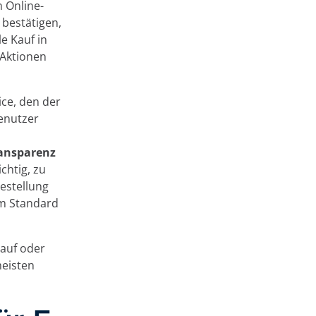
 Online-
 bestätigen,
e Kauf in
 Aktionen
ice, den der
enutzer
ransparenz
chtig, zu
Bestellung
um Standard
auf oder
meisten