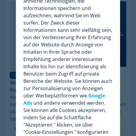
ähnliche Technologien, die
Informationen speichern und
aufzeichnen, während Sie im Web
surfen. Der Zweck dieser
Informationen kann sehr vielfältig sein,
von der Verbesserung Ihrer Erfahrung
auf der Website durch Anzeige von
Inhalten in Ihrer Sprache oder
Empfehlung anderer interessanter
Inhalte bis hin zur Identifizierung als
15/06/2026
Benutzer beim Zugriff auf private
Pricing Software
Bereiche der Website. Sie können auch
Warum Minderest die beste Wiser Alternative
zur Personalisierung von Anzeigen
für Pricing Intelligence ist
über Werbeplattformen wie
Google
Kürzlich sorgte eine Entwicklung in der Branche für
Ads
und andere verwendet werden.
Aufsehen: das finanzielle Reorganisationsverfahren nach
Sie können alle Cookies akzeptieren,
Chapter 11, das Wiser Solutions in den USA eingeleitet
indem Sie auf die Schaltfläche
hat. Auch wenn diese Maßnahme weder...
"Akzeptieren " klicken, sie über
Mehr sehen
"Cookie-Einstellungen " konfigurieren