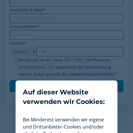
Geschäfts-E-Mail
*
Unternehmen
*
Telefon
*
Minderest ist ein nach ISO-27001 zertifiziertes
Unternehmen. Ich akzeptiere die Verarbeitung
meiner Daten gemäß der
Datenschutzrichtlinie
.
*
Auf dieser Website
verwenden wir Cookies:
Bei Minderest verwenden wir eigene
Verwandte Artikel
und Drittanbieter-Cookies und/oder