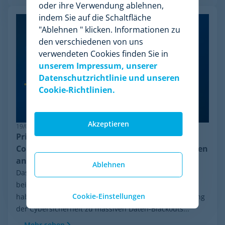
oder ihre Verwendung ablehnen,
indem Sie auf die Schaltfläche
"Ablehnen " klicken. Informationen zu
den verschiedenen von uns
verwendeten Cookies finden Sie in
unserem Impressum, unserer
Datenschutzrichtlinie und unseren
Cookie-Richtlinien.
Akzeptieren
19/06/2026
Pricing-Resilienz: Warum Minderest das
Competitor Monitoring trotz Anti-Bot-Systemen
anführt
Ablehnen
Das E-Commerce-Ökosystem entwickelt sich mit
beispielloser Geschwindigkeit. In den letzten Wochen
Cookie-Einstellungen
haben ständige Mutationen und die globale Aufrüstung
der Cybersicherheit zu massiven Daten-Blackouts...
Mehr sehen