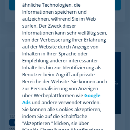
ähnliche Technologien, die
Informationen speichern und
aufzeichnen, während Sie im Web
surfen. Der Zweck dieser
Informationen kann sehr vielfältig sein,
von der Verbesserung Ihrer Erfahrung
Verwandte Artikel
auf der Website durch Anzeige von
Inhalten in Ihrer Sprache oder
Empfehlung anderer interessanter
Inhalte bis hin zur Identifizierung als
Benutzer beim Zugriff auf private
Bereiche der Website. Sie können auch
zur Personalisierung von Anzeigen
über Werbeplattformen wie
Google
Ads
und andere verwendet werden.
Sie können alle Cookies akzeptieren,
indem Sie auf die Schaltfläche
15/06/2026
Pricing Software
"Akzeptieren " klicken, sie über
Warum Minderest die beste Wiser Alternative