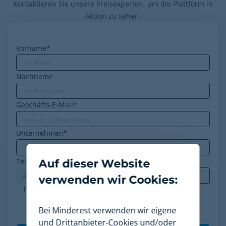
Kontaktieren Sie unsere Preisexperten, um die Plattform in
Aktion zu sehen.
Vorname
*
Nachname
Geschäfts-E-Mail
*
Unternehmen
*
Telefon
*
Auf dieser Website
verwenden wir Cookies:
Minderest ist ein nach ISO-27001 zertifiziertes
Unternehmen. Ich akzeptiere die Verarbeitung
Bei Minderest verwenden wir eigene
meiner Daten gemäß der
Datenschutzrichtlinie
.
*
und Drittanbieter-Cookies und/oder