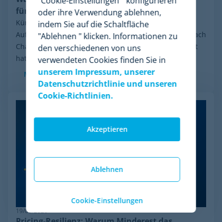
"Cookie-Einstellungen " konfigurieren
für Pricing Intelligence ist
oder ihre Verwendung ablehnen,
Kürzlich sorgte eine Entwicklung in der Branche für
indem Sie auf die Schaltfläche
Aufsehen: das finanzielle Reorganisationsverfahren nach
"Ablehnen " klicken. Informationen zu
Chapter 11, das Wiser Solutions in den USA eingeleitet
den verschiedenen von uns
hat. Auch wenn diese Maßnahme weder...
verwendeten Cookies finden Sie in
unserem Impressum, unserer
Mehr sehen
Datenschutzrichtlinie und unseren
Cookie-Richtlinien.
Akzeptieren
Ablehnen
Cookie-Einstellungen
19/06/2026
Pricing-Resilienz: Warum Minderest das