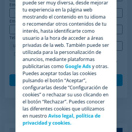
puede ser muy diversa, desde mejorar
Email corporativo
*
tu experiencia en la página web
mostrando el contenido en tu idioma
Empresa
*
o recomendar otros contenidos de tu
interés, hasta identificarte como
Teléfono
*
usuario a la hora de acceder a áreas
privadas de la web. También puede ser
utilizada para la personalización de
Minderest es una empresa certificada ISO-27001.
anuncios, mediante plataformas
Acepto el procesamiento de mis datos de acuerdo
publicitarias como
Google Ads
y otras.
con la
política de privacidad
.
*
Puedes aceptar todas las cookies
pulsando el botón “Aceptar”,
configurarlas desde “Configuración de
cookies” o rechazar su uso clicando en
el botón “Rechazar”. Puedes conocer
las diferentes cookies que utilizamos
en nuestro
Aviso legal, política de
Artículos relacionados
privacidad y cookies.