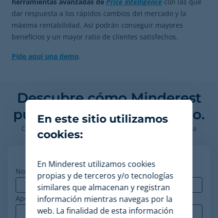
herramientas avanzadas de
Price Intelligence
con las que
dar respuesta a los rápidos cambios del mercado y la
máxima rentabilidad. Así podrán conseguir mayores
beneficios y un mayor ratio de clientes satisfechos.
Pide aquí una demo
.
Descubre cómo Minderest
puede impulsar tu negocio.
En este sitio utilizamos
Contacta con nuestros expertos en pricing para ver la
cookies:
plataforma en acción.
En Minderest utilizamos cookies
Nombre
*
propias y de terceros y/o tecnologías
similares que almacenan y registran
Apellidos
información mientras navegas por la
web. La finalidad de esta información