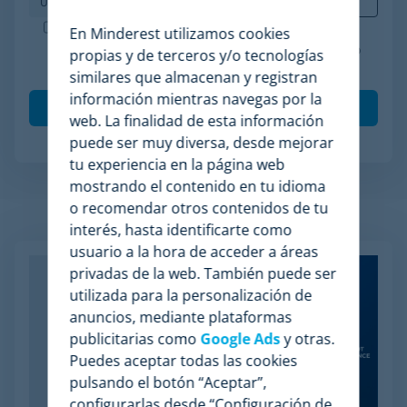
Minderest es una empresa certificada ISO-27001.
En Minderest utilizamos cookies
Acepto el procesamiento de mis datos de acuerdo
propias y de terceros y/o tecnologías
con la
política de privacidad
.
*
similares que almacenan y registran
información mientras navegas por la
web. La finalidad de esta información
puede ser muy diversa, desde mejorar
tu experiencia en la página web
mostrando el contenido en tu idioma
o recomendar otros contenidos de tu
Artículos relacionados
interés, hasta identificarte como
usuario a la hora de acceder a áreas
privadas de la web. También puede ser
utilizada para la personalización de
anuncios, mediante plataformas
publicitarias como
Google Ads
y otras.
Puedes aceptar todas las cookies
pulsando el botón “Aceptar”,
configurarlas desde “Configuración de