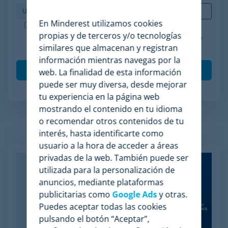
En Minderest utilizamos cookies
Minderest es una empresa certificada ISO-27001.
propias y de terceros y/o tecnologías
Acepto el procesamiento de mis datos de acuerdo
similares que almacenan y registran
con la
política de privacidad
.
*
información mientras navegas por la
web. La finalidad de esta información
puede ser muy diversa, desde mejorar
tu experiencia en la página web
mostrando el contenido en tu idioma
o recomendar otros contenidos de tu
Artículos relacionados
interés, hasta identificarte como
usuario a la hora de acceder a áreas
privadas de la web. También puede ser
utilizada para la personalización de
anuncios, mediante plataformas
publicitarias como
Google Ads
y otras.
Puedes aceptar todas las cookies
pulsando el botón “Aceptar”,