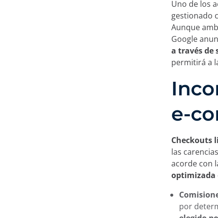
Uno de los a
gestionado 
Aunque amba
Google anunc
a través de
permitirá a 
Inco
e-co
Checkouts l
las carencia
acorde con 
optimizada 
Comisione
por deter