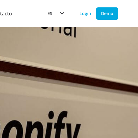
tacto
ES
Login
Demo