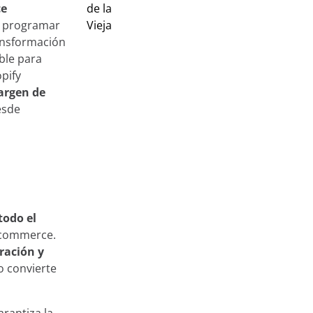
ce
e programar
ansformación
able para
pify
margen de
esde
todo el
e-commerce.
ración y
o convierte