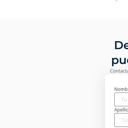
De
pu
Contacta
Nomb
Apelli