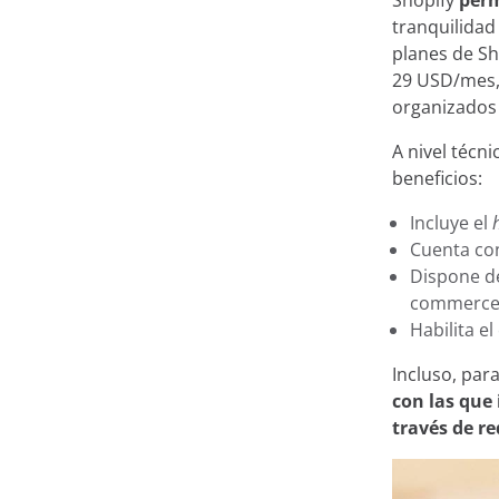
Shopify
perm
tranquilidad
planes de Sh
29 USD/mes,
organizados 
A nivel técn
beneficios:
Incluye el
Cuenta con
Dispone de
commerce,
Habilita e
Incluso, par
con las qu
través de re