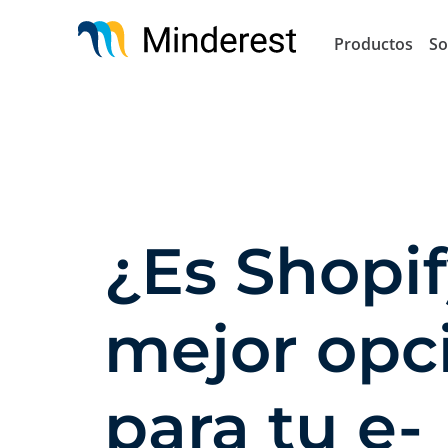
Pasar
al
Productos
So
contenido
principal
¿Es Shopif
mejor opc
para tu e-