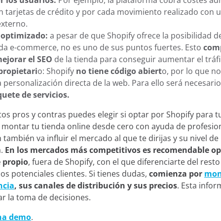
r los usuarios.
Por ejemplo, la plataforma cobra costes adi
n tarjetas de crédito y por cada movimiento realizado con
externo.
 optimizado:
a pesar de que Shopify ofrece la posibilidad d
da e-commerce, no es uno de sus puntos fuertes. Esto
comp
mejorar el SEO
de la tienda para conseguir aumentar el tráf
propietari
o: Shopify
no tiene código abiert
o, por lo que no 
a personalización directa de la web. Para ello será necesari
uete de servicios.
tos pros y contras puedes elegir si optar por Shopify para tu
ontar tu tienda online desde cero con ayuda de profesion
 también va influir el mercado al que te dirijas y su nivel de
.
En los mercados más competitivos es recomendable op
 propio
, fuera de Shopify, con el que diferenciarte del resto
os potenciales clientes. Si tienes dudas,
comienza por
moni
ncia
, sus canales de distribución y sus precios
. Esta infor
tar la toma de decisiones.
una demo
.