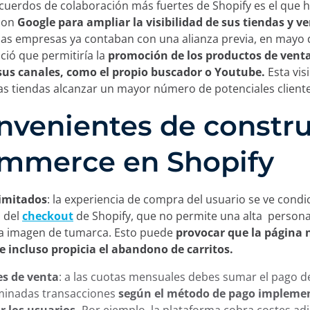
cuerdos de colaboración más fuertes de Shopify es el que 
con
Google para ampliar la visibilidad de sus tiendas y v
s empresas ya contaban con una alianza previa, en mayo 
ió que permitiría la
promoción de los productos de venta
 sus canales, como el propio buscador o Youtube.
Esta visi
las tiendas alcanzar un mayor número de potenciales client
nvenientes de constru
mmerce en Shopify
imitados
: la experiencia de compra del usuario se ve cond
s del
checkout
de Shopify, que no permite una alta persona
la imagen de tumarca. Esto puede
provocar que la página 
e incluso propicia el abandono de carritos.
s de venta
: a las cuotas mensuales debes sumar el pago 
minadas transacciones
según el método de pago impleme