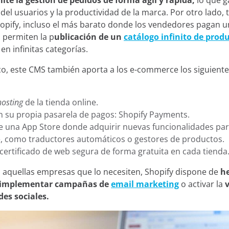
ite la gestión de pedidos de forma ágil y rápida,
lo que g
 del usuarios y la productividad de la marca. Por otro lado, 
opify, incluso el más barato donde los vendedores pagan u
 permiten la p
ublicación de un
catálogo infinito de prod
en infinitas categorías.
ico, este CMS también aporta a los e-commerce los siguient
hosting
de la tienda online.
 su propia pasarela de pagos: Shopify Payments.
 una App Store donde adquirir nuevas funcionalidades para
 como traductores automáticos o gestores de productos.
l certificado de web segura de forma gratuita en cada tienda
a aquellas empresas que lo necesiten, Shopify dispone de
h
e implementar campañas de
email marketing
o activar la
des sociales.