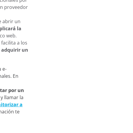
cionales por
 un proveedor
e abrir un
licará la
ico web.
facilita a los
o
adquirir un
 e-
ales. En
tar por un
 y llamar la
torizar a
mación te