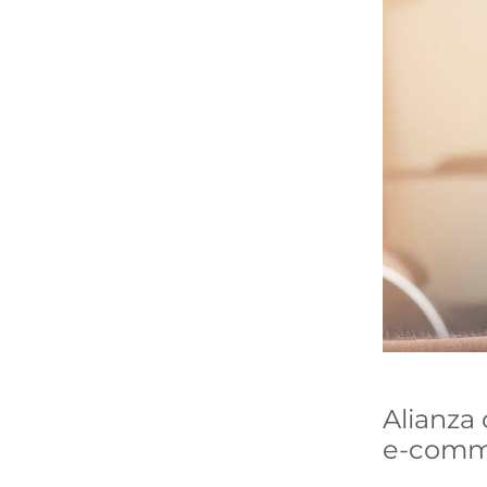
En este sitio utili
En Minderest utilizamos 
registran información mi
diversa, desde mejorar t
recomendar otros conteni
áreas privadas de la web
mediante plataformas pu
pulsando el botón “Acept
clicando en el botón “Re
Aviso legal, política de 
Alianza
e-com