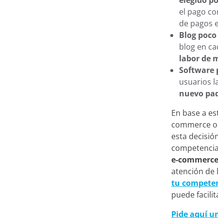
elegido po
el pago co
de pagos 
Blog poco
blog en ca
labor de 
Software 
usuarios l
nuevo paq
En base a es
commerce o m
esta decisión
competencia
e-commerce
atención de l
tu compete
puede facili
Pide aquí 