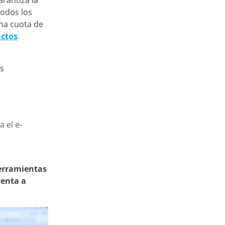
arantiza la
todos los
na cuota de
uctos
es
 el e-
.
erramientas
venta a