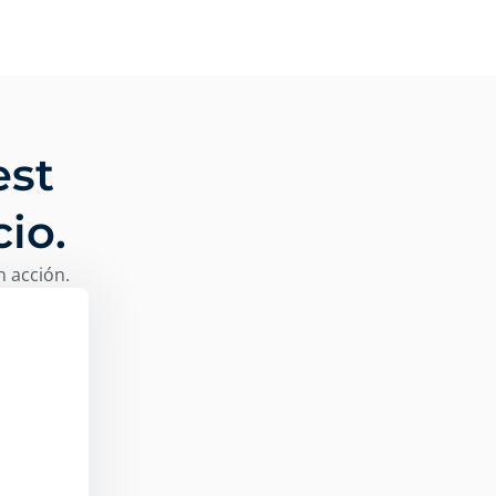
est
io.
n acción.