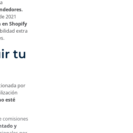
ha
endedores.
de 2021
 en Shopify
bilidad extra
es.
ir tu
icionada por
lización
no esté
de comisiones
ntado y