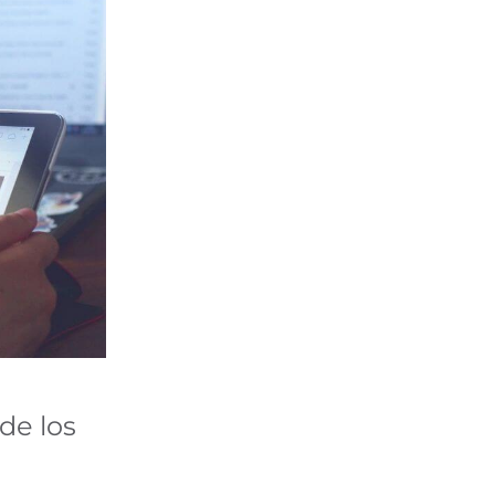
 almacenan y
n puede ser muy
u idioma o
ra de acceder a
uncios,
las cookies
azar su uso
os en nuestro
Aceptar
de los
ación de cookies