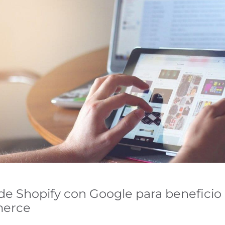
zamos cookies:
cookies propias y de terceros y/o tecnologías similares que
entras navegas por la web. La finalidad de esta informació
u experiencia en la página web mostrando el contenido en t
dos de tu interés, hasta identificarte como usuario a la ho
. También puede ser utilizada para la personalización de an
blicitarias como
Google Ads
y otras. Puedes aceptar todas 
ar”, configurarlas desde “Configuración de cookies” o rech
chazar”. Puedes conocer las diferentes cookies que utilizam
privacidad y cookies.
Rechazar
 de Shopify con Google para beneficio 
Configur
merce