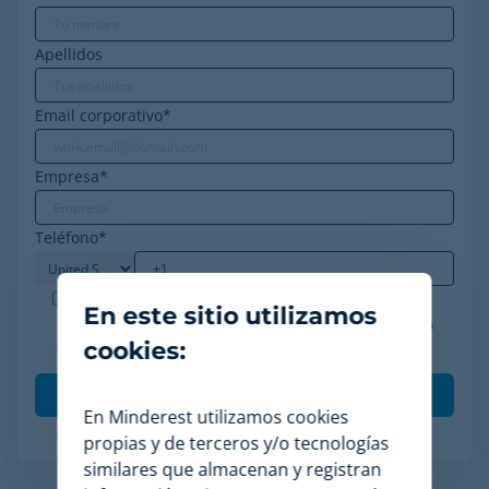
Apellidos
Email corporativo
*
Empresa
*
Teléfono
*
Minderest es una empresa certificada ISO-27001.
En este sitio utilizamos
Acepto el procesamiento de mis datos de acuerdo
cookies:
con la
política de privacidad
.
*
En Minderest utilizamos cookies
propias y de terceros y/o tecnologías
similares que almacenan y registran