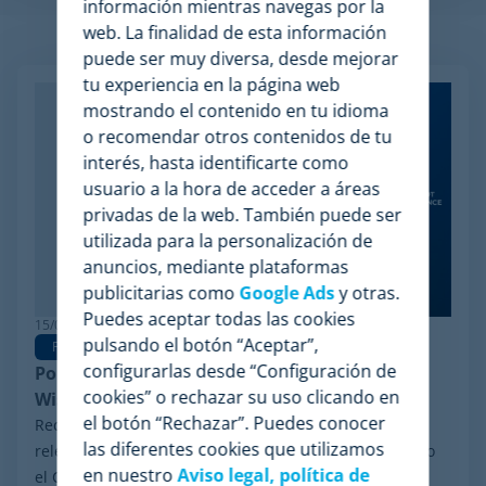
información mientras navegas por la
web. La finalidad de esta información
Artículos relacionados
puede ser muy diversa, desde mejorar
tu experiencia en la página web
mostrando el contenido en tu idioma
o recomendar otros contenidos de tu
interés, hasta identificarte como
usuario a la hora de acceder a áreas
privadas de la web. También puede ser
utilizada para la personalización de
anuncios, mediante plataformas
publicitarias como
Google Ads
y otras.
Puedes aceptar todas las cookies
15/06/2026
pulsando el botón “Aceptar”,
Pricing Software
configurarlas desde “Configuración de
Por qué Minderest es la mejor alternativa a
cookies” o rechazar su uso clicando en
Wiser en pricing intelligence
el botón “Rechazar”. Puedes conocer
Recientemente, ha trascendido en el sector un hito
las diferentes cookies que utilizamos
relevante: el proceso de reorganización financiera bajo
en nuestro
Aviso legal, política de
el Chapter 11 iniciado por Wiser Solutions en Estados