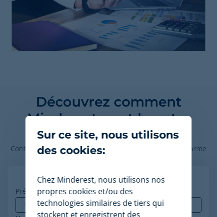
Découvrez comment
Minderest peut booster
votre commerce.
Sur ce site, nous utilisons
des cookies:
Contactez nos experts en tarification pour voir la plateforme
en action.
Chez Minderest, nous utilisons nos
propres cookies et/ou des
Prénom
*
technologies similaires de tiers qui
stockent et enregistrent des