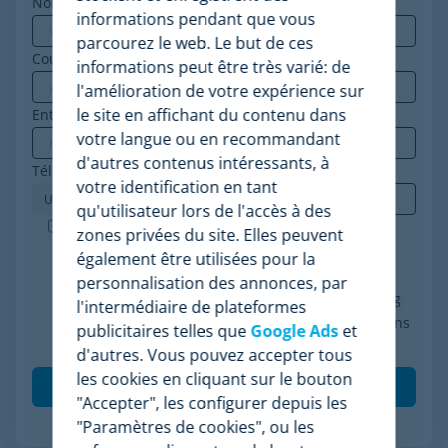
Nom
informations pendant que vous
parcourez le web. Le but de ces
Courriel professionnel
*
informations peut être très varié: de
l'amélioration de votre expérience sur
le site en affichant du contenu dans
Entreprise
*
votre langue ou en recommandant
d'autres contenus intéressants, à
Téléphone
*
votre identification en tant
qu'utilisateur lors de l'accès à des
Minderest est une entreprise certifiée ISO-27001.
zones privées du site. Elles peuvent
J'accepte le traitement de mes données
également être utilisées pour la
conformément à la politique de confidentialité, je
personnalisation des annonces, par
consens à recevoir des communications marketing
l'intermédiaire de plateformes
de Minderest et je comprends que mes interactions
publicitaires telles que
Google Ads
et
(ouvertures et clics) seront mesurées pour per
*
d'autres. Vous pouvez accepter tous
les cookies en cliquant sur le bouton
"Accepter", les configurer depuis les
"Paramètres de cookies", ou les