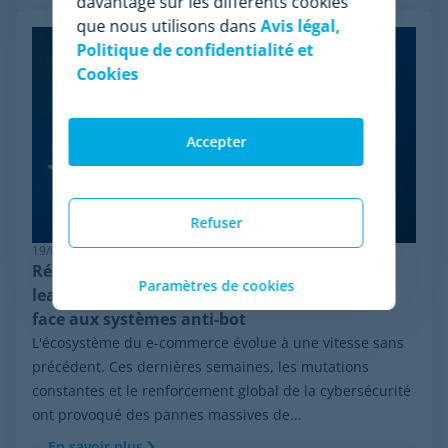
davantage sur les différents cookies
que nous utilisons dans
Avis légal,
Politique de confidentialité et
Cookies
Accepter
Refuser
19/06/2026
Résilience en pricing : pourquoi Minderest est
Paramètres de cookies
leader dans le monitoring de la concurrence
face aux systèmes anti-bot
L'écosystème du e-commerce évolue à une vitesse sans
précédent. Ces dernières semaines, les mutations
constantes et le renforcement global de la cybersécurité
ont provoqué des pannes massives de...
En savoir plus