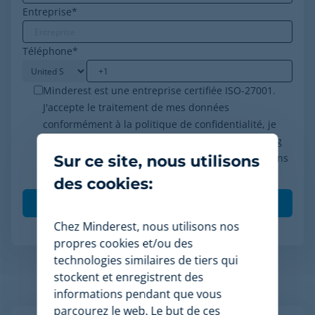
Entreprise
*
Téléphone
*
Minderest est une entreprise certifiée ISO-27001.
J'accepte le traitement de mes données
conformément à la politique de confidentialité, je
consens à recevoir des communications marketing
de Minderest et je comprends que mes interactions
Sur ce site, nous utilisons
(ouvertures et clics) seront mesurées pour per
*
des cookies:
Chez Minderest, nous utilisons nos
propres cookies et/ou des
technologies similaires de tiers qui
stockent et enregistrent des
Articles apparentés
informations pendant que vous
parcourez le web. Le but de ces