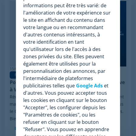
informations peut être très varié: de
l'amélioration de votre expérience sur
le site en affichant du contenu dans
votre langue ou en recommandant
d'autres contenus intéressants, à
votre identification en tant
qu'utilisateur lors de l'accès à des
zones privées du site. Elles peuvent
également être utilisées pour la
15/06/2026
personnalisation des annonces, par
Pricing Software
l'intermédiaire de plateformes
Pourquoi Minderest est la meilleure alternative
publicitaires telles que
Google Ads
et
à Wiser en pricing intelligence
d'autres. Vous pouvez accepter tous
Récemment, le secteur a été marqué par un événement
les cookies en cliquant sur le bouton
majeur : la procédure de réorganisation financière sous
"Accepter", les configurer depuis les
le Chapter 11 initiée par Wiser Solutions aux États-Unis.
"Paramètres de cookies", ou les
Bien que cette mesure n'implique...
refuser en cliquant sur le bouton
En savoir plus
"Refuser". Vous pouvez en apprendre