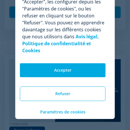
(ouvertures et clics) seront mesurées pour per
*
"Accepter", les configurer depuis les
"Paramètres de cookies", ou les
refuser en cliquant sur le bouton
"Refuser". Vous pouvez en apprendre
davantage sur les différents cookies
que nous utilisons dans
Avis légal,
Politique de confidentialité et
Articles apparentés
Cookies
Accepter
Refuser
Paramètres de cookies
15/06/2026
Pricing Software