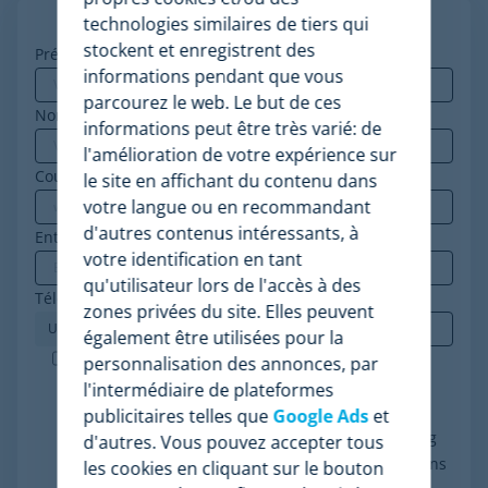
technologies similaires de tiers qui
stockent et enregistrent des
Prénom
*
informations pendant que vous
parcourez le web. Le but de ces
Nom
informations peut être très varié: de
l'amélioration de votre expérience sur
Courriel professionnel
*
le site en affichant du contenu dans
votre langue ou en recommandant
d'autres contenus intéressants, à
Entreprise
*
votre identification en tant
qu'utilisateur lors de l'accès à des
Téléphone
*
zones privées du site. Elles peuvent
également être utilisées pour la
Minderest est une entreprise certifiée ISO-27001.
personnalisation des annonces, par
J'accepte le traitement de mes données
l'intermédiaire de plateformes
conformément à la politique de confidentialité, je
publicitaires telles que
Google Ads
et
consens à recevoir des communications marketing
d'autres. Vous pouvez accepter tous
de Minderest et je comprends que mes interactions
les cookies en cliquant sur le bouton