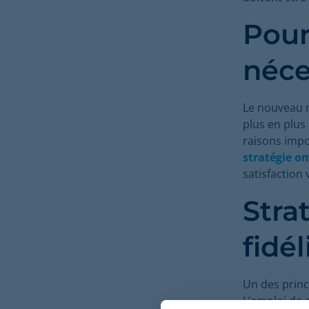
Pour
néce
Le nouveau 
plus en plus
raisons impo
stratégie o
satisfaction
Stra
fidél
Un des princi
L’emploi de 