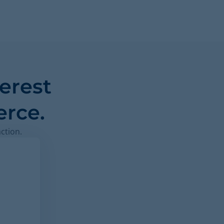
erest
rce.
ction.