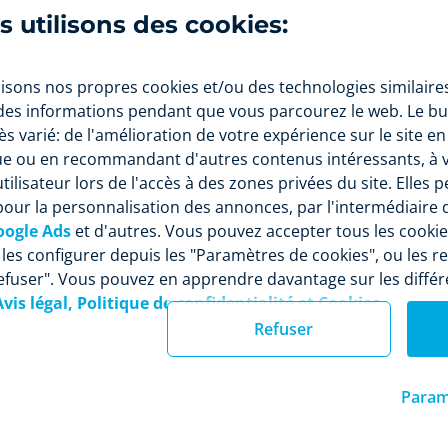
ant d’améliorer sa perception de notre marque. En plus de
us utilisons des cookies:
e produit sur plusieurs canaux, le client verra que nous s
résoudre ses problèmes et lever ses doutes sur n’importe q
et en parfaite harmonie.
isons nos propres cookies et/ou des technologies similaires
 des informations pendant que vous parcourez le web. Le bu
xemple : un client achète un article dans un magasin physiq
s varié: de l'amélioration de votre expérience sur le site en
c celui-là et contacte l'entreprise par l'intermédiaire du
ser
ue ou en recommandant d'autres contenus intéressants, à 
et de retourner le produit sans avoir à se déplacer, ce qui c
utilisateur lors de l'accès à des zones privées du site. Elles 
'achat sans obstacles. Par conséquent, l'amélioration de l'
pour la personnalisation des annonces, par l'intermédiaire
 aura un impact positif sur le retour sur investissement. En ut
oogle Ads
et d'autres. Vous pouvez accepter tous les cookie
anaux de communication, le trafic augmentera et nos possibi
 les configurer depuis les "Paramètres de cookies", ou les r
Refuser". Vous pouvez en apprendre davantage sur les différ
Avis légal, Politique de confidentialité et Cookies
e, qu’une marque ou un détaillant offre des canaux en ligne 
Refuser
 avec le client n’est pas une nouveauté, mais une nécessité 
hé si compétitif. Bien que l’expression soit très connue, ce
ment récente et peut faire la différence pour que votre com
Param
oncurrence.