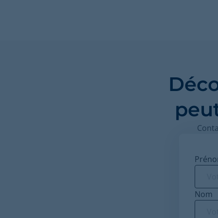
Déco
peu
Conta
Prén
Nom