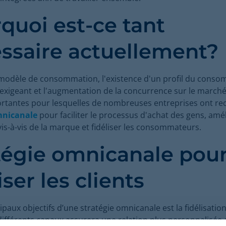
quoi est-ce tant
ssaire actuellement?
modèle de consommation, l'existence d'un profil du cons
 exigeant et l'augmentation de la concurrence sur le march
rtantes pour lesquelles de nombreuses entreprises ont re
mnicanale
pour faciliter le processus d'achat des gens, amél
 vis-à-vis de la marque et fidéliser les consommateurs.
tégie omnicanale pou
iser les clients
paux objectifs d’une stratégie omnicanale est la fidélisation
différents canaux assurera une relation plus personnalisée av