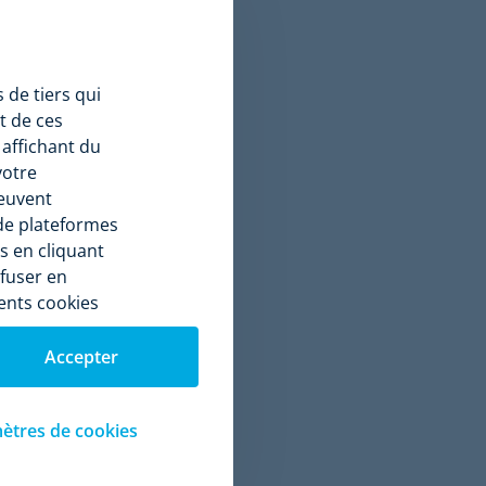
 pouvoir
ommes
uelle
 de tiers qui
t de ces
ue, il a un
 affichant du
vice-client
votre
rée une
peuvent
expérience de
 de plateformes
ilisant les
s en cliquant
lités de
efuser en
ents cookies
pour établir
Accepter
pour survivre
tte stratégie
merce
ètres de cookies