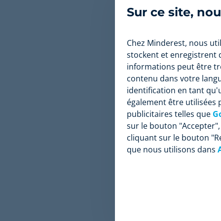
ceci permett
Sur ce site, no
acheter notr
capables de 
plateforme, 
Chez Minderest, nous util
stockent et enregistrent
Prenons un e
informations peut être trè
problème ave
contenu dans votre lang
qui lui perm
identification en tant qu'
expérience d
également être utilisées 
l'utilisateur
publicitaires telles que
G
différents c
sur le bouton "Accepter",
vente aussi.
cliquant sur le bouton "
que nous utilisons dans
En définitiv
une relation
dans un marc
est relative
domine la c