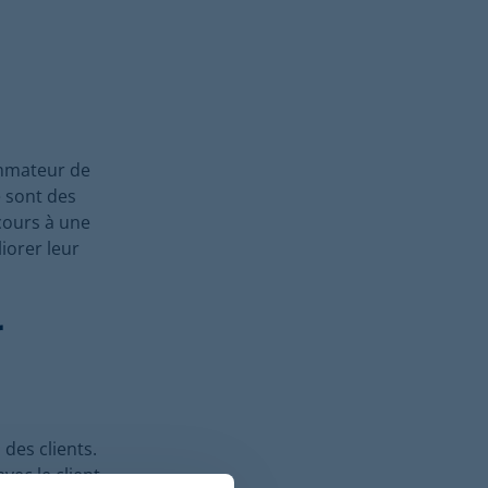
ommateur de
é sont des
cours à une
iorer leur
r
 des clients.
ec le client,