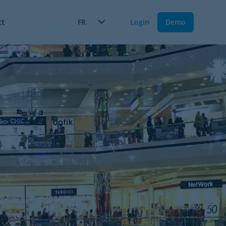
ct
FR
Login
Demo