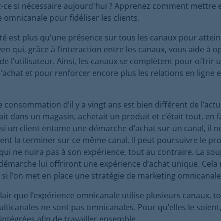
t-ce si nécessaire aujourd'hui ? Apprenez comment mettre
 omnicanale pour fidéliser les clients.
té est plus qu'une présence sur tous les canaux pour atteind
en qui, grâce à l’interaction entre les canaux, vous aide à o
de l'utilisateur. Ainsi, les canaux se complètent pour offrir 
'achat et pour renforcer encore plus les relations en ligne e
consommation d’il y a vingt ans est bien différent de l’actu
it dans un magasin, achetait un produit et c’était tout, en fa
 si un client entame une démarche d’achat sur un canal, il n
nt la terminer sur ce même canal. Il peut poursuivre le pr
qui ne nuira pas à son expérience, tout au contraire. La sou
a démarche lui offriront une expérience d’achat unique. Cela 
 si l’on met en place une stratégie de marketing omnicanale
 clair que l’expérience omnicanale utilise plusieurs canaux, t
lticanales ne sont pas omnicanales. Pour qu’elles le soient,
intégrées afin de travailler ensemble.