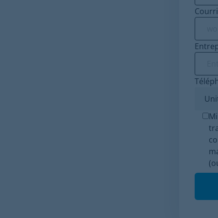
Courri
Entrep
Télép
Mi
tr
co
ma
(o