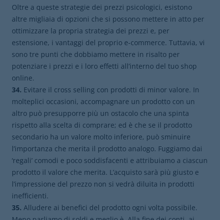
Oltre a queste strategie dei prezzi psicologici, esistono
altre migliaia di opzioni che si possono mettere in atto per
ottimizzare la propria strategia dei prezzi e, per
estensione, i vantaggi del proprio e-commerce. Tuttavia, vi
sono tre punti che dobbiamo mettere in risalto per
potenziare i prezzi e i loro effetti all’interno del tuo shop
online.
34.
Evitare il cross selling con prodotti di minor valore. In
molteplici occasioni, accompagnare un prodotto con un
altro può presupporre più un ostacolo che una spinta
rispetto alla scelta di comprare; ed è che se il prodotto
secondario ha un valore molto inferiore, può sminuire
l’importanza che merita il prodotto analogo. Fuggiamo dai
‘regali’ comodi e poco soddisfacenti e attribuiamo a ciascun
prodotto il valore che merita. L’acquisto sarà più giusto e
l’impressione del prezzo non si vedrà diluita in prodotti
inefficienti.
35.
Alludere ai benefici del prodotto ogni volta possibile.
Meno parliamo di soldi e meglio è. Alla fine dei conti, ai