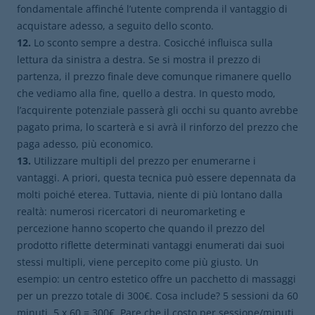
fondamentale affinché l’utente comprenda il vantaggio di
acquistare adesso, a seguito dello sconto.
12.
Lo sconto sempre a destra. Cosicché influisca sulla
lettura da sinistra a destra. Se si mostra il prezzo di
partenza, il prezzo finale deve comunque rimanere quello
che vediamo alla fine, quello a destra. In questo modo,
l’acquirente potenziale passerà gli occhi su quanto avrebbe
pagato prima, lo scarterà e si avrà il rinforzo del prezzo che
paga adesso, più economico.
13.
Utilizzare multipli del prezzo per enumerarne i
vantaggi. A priori, questa tecnica può essere depennata da
molti poiché eterea. Tuttavia, niente di più lontano dalla
realtà: numerosi ricercatori di neuromarketing e
percezione hanno scoperto che quando il prezzo del
prodotto riflette determinati vantaggi enumerati dai suoi
stessi multipli, viene percepito come più giusto. Un
esempio: un centro estetico offre un pacchetto di massaggi
per un prezzo totale di 300€. Cosa include? 5 sessioni da 60
minuti. 5 x 60 = 300€. Pare che il costo per sessione/minuti,