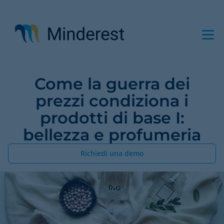
Salta
al
contenuto
principale
Come la guerra dei
prezzi condiziona i
prodotti di base I:
bellezza e profumeria
Richiedi una demo