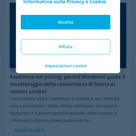
Informativa sulla Privacy e Cookie.
Accetta
Rifiuta
Impostazioni cookie
19/06/2026
Resilienza nel pricing: perché Minderest guida il
monitoraggio della concorrenza di fronte ai
sistemi antibot
L'ecosistema dell'e-commerce si muove a una velocità
senza precedenti. Nelle ultime settimane, le costanti
mutazioni e il potenziamento globale della sicurezza
informatica stanno provocando enormi...
Scopri di più