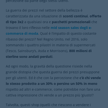
percezione da parte degli stessi utenti.
La guerra dei prezzi nel settore della bellezza è
caratterizzata da una situazione di
sconti continui
,
offerte
di tipo 3x2
a qualsiasi ora e
pacchetti promozionali
che
trovano il loro riflesso nelle
mid season sales degli e-
commerce di moda
. Qual è l’impatto di questo costante
ribasso dei prezzi? Nel Regno Unito, nel 2016, solo
sommando i quattro pilastri in materia di supermercati
(Tesco, Sainsbury’s, Asda e Morrisons),
800 milioni di
sterline sono andati perduti
.
Ad ogni modo, la gravità della questione risiede nella
grande distopia che questa guerra dei prezzi presuppone
per gli utenti. Ed è che con la percezione che
c’è chi vende
lo stesso prodotto a un 30% o persino
un 50% in meno
rispetto ad altri e-commerce, come potrebbe non fare una
cattiva impressione chi vende a un prezzo più ‘giusto’?
Talvolta, questi shop (quelli che riescono a vendere i