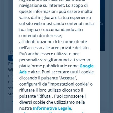
navigazione su Internet. Lo scopo di
queste informazioni può essere molto
vario, dal migliorare la tua esperienza
sul sito web mostrando contenuti nella
tua lingua o raccomandando altri
contenuti di interesse,
all'identificazione di te come utente
nell'accesso alle aree private del sito.
15/06/2026
Può anche essere utilizzato per
Pricing Software
personalizzare gli annunci attraverso
Perché Minderest è la migliore alternativa a
piattaforme pubblicitarie come
Google
Wiser per la pricing intelligence
Ads
e altre. Puoi accettare tutti i cookie
Di recente, ha fatto notizia nel settore un evento
cliccando il pulsante "Accetta",
rilevante: il processo di riorganizzazione finanziaria ai
configurarli da "Impostazioni cookie" o
sensi del Chapter 11 avviato da Wiser Solutions negli
rifiutare il loro utilizzo cliccando il
Stati Uniti. Sebbene questa misura...
pulsante "Rifiuta". Puoi conoscere i
diversi cookie che utilizziamo nella
Scopri di più
nostra
Informativa Legale,