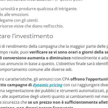
uriosità e produrre qualcosa di intrigante.
lo alle emozioni.
legame con gli utenti.
risorse visive che diano nell’occhio.
zare l’investimento
ti di rendimento della campagna che la maggior parte delle 
empo reale, puoi
verificare se vi sono orari o giorni della 
o di conversione aumenta o diminuisce
notevolmente e adat
l tuo annuncio in base a questo. L’obiettivo finale sarà identi
comportamento comune alle diverse
ads
.
oro caratteristiche, gli annunci con CPA
offrono l’opportuni
atto campagne di
dynamic pricing
con cui raggiungere dive
a segmentazione dei pubblici e strumenti automatizzati, p
to alle aspettative degli utenti quanto ai cambiamenti nel me
a sicurezza che
se un prezzo non è sufficientemente alle