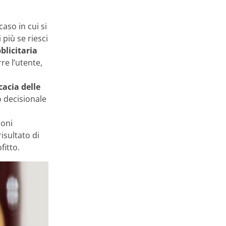
aso in cui si
 più se riesci
blicitaria
re l’utente,
cacia delle
o decisionale
ioni
risultato di
fitto.