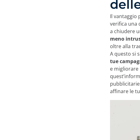
dell
Il vantaggio
verifica una
a chiudere u
meno intru
oltre alla t
A questo si 
tue campag
e migliorare 
quest’informa
pubblicitarie 
affinare le 