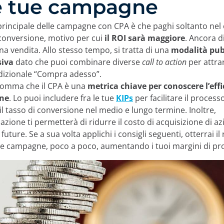
e tue campagne
 principale delle campagne con CPA è che paghi soltanto nel c
 conversione, motivo per cui
il
ROI sarà maggiore
. Ancora di
na vendita. Allo stesso tempo, si tratta di una
modalità pub
siva
dato che puoi combinare diverse
call to action
per attrar
radizionale “Compra adesso”.
somma che il CPA è una
metrica chiave per conoscere l’effi
ne
. Lo puoi includere fra le tue
KIPs
per facilitare il process
il tasso di conversione nel medio e lungo termine. Inoltre,
zione ti permetterà di ridurre il costo di acquisizione di az
future. Se a sua volta applichi i consigli seguenti, otterrai il 
tue campagne, poco a poco, aumentando i tuoi margini di pro