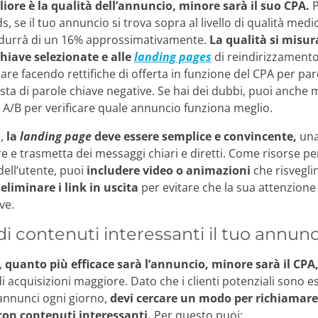
ore è la qualità dell’annuncio, minore sarà il suo CPA.
, se il tuo annuncio si trova sopra al livello di qualità medio
idurrà di un 16% approssimativamente.
La qualità si misur
chiave selezionate e alle
landing pages
di reindirizzamento
are facendo rettifiche di offerta in funzione del CPA per par
ista di parole chiave negative. Se hai dei dubbi, puoi anche 
st A/B per verificare quale annuncio funziona meglio.
a,
la
landing page
deve essere semplice e convincente,
una
re e trasmetta dei messaggi chiari e diretti. Come risorse 
dell’utente, puoi
includere video o animazioni
che risvegli
d
eliminare i link in uscita
per evitare che la sua attenzion
ve.
i contenuti interessanti il tuo annun
,
quanto più efficace sarà l’annuncio, minore sarà il CPA
 acquisizioni maggiore. Dato che i clienti potenziali sono e
 annunci ogni giorno,
devi cercare un modo per richiamare
con contenuti interessanti.
Per questo puoi: