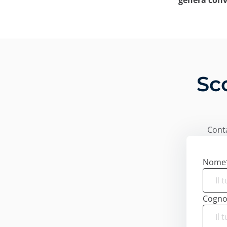
genera conv
Sc
Conta
Nome
Cogn