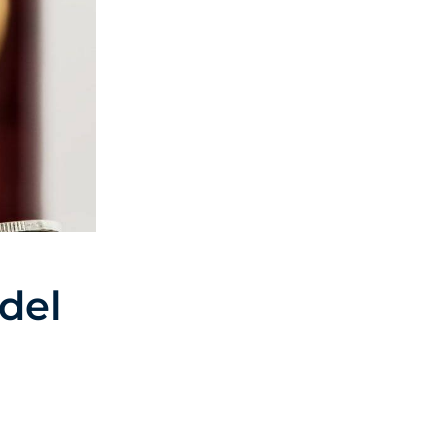
mili che
 di queste
mostrando
azione di te come
izzare gli
 tutti i cookie
utilizzo
ostra
 del
Accetta
ostazioni cookie