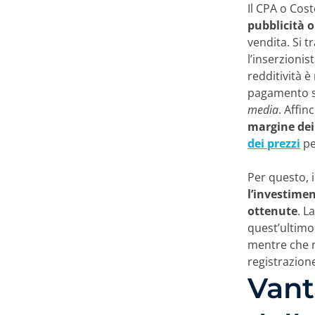
Il CPA o Cost
pubblicità o
vendita. Si 
l’inserzionis
redditività è
pagamento si
media
. Affin
margine dei 
dei prezzi
pe
Per questo, 
l’investime
ottenute
. L
quest’ultimo
mentre che ne
registrazion
Vant