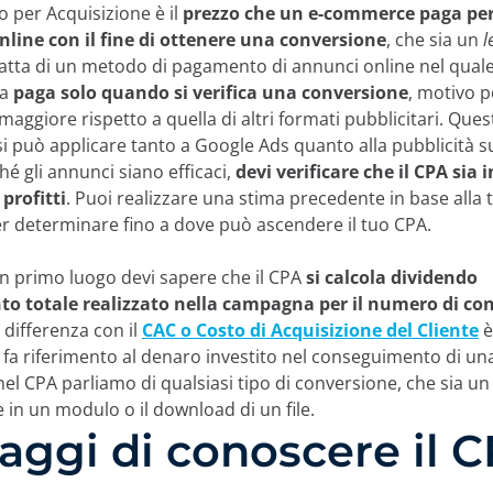
o per Acquisizione è il
prezzo che un e-commerce paga per
nline con il fine di ottenere una conversione
, che sia un
l
tratta di un metodo di pagamento di annunci online nel qual
ta
paga solo quando si verifica una conversione
, motivo p
 maggiore rispetto a quella di altri formati pubblicitari. Ques
 può applicare tanto a Google Ads quanto alla pubblicità s
ché gli annunci siano efficaci,
devi verificare che il CPA sia i
profitti
. Puoi realizzare una stima precedente in base alla
r determinare fino a dove può ascendere il tuo CPA.
in primo luogo devi sapere che il CPA
si calcola dividendo
nto totale realizzato nella campagna per il numero di co
a differenza con il
CAC o Costo di Acquisizione del Cliente
è
 fa riferimento al denaro investito nel conseguimento di una
l CPA parliamo di qualsiasi tipo di conversione, che sia un c
e in un modulo o il download di un file.
aggi di conoscere il 