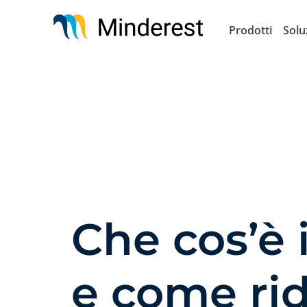
Salta
al
Prodotti
Solu
contenuto
principale
Che cos’è 
e come rid