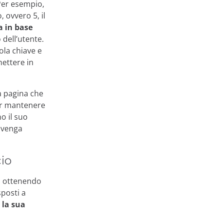
Per esempio,
, ovvero 5, il
a in base
 dell’utente.
ola chiave e
mettere in
 pagina che
per mantenere
no il suo
e venga
cio
,
ottenendo
sposti a
 la sua