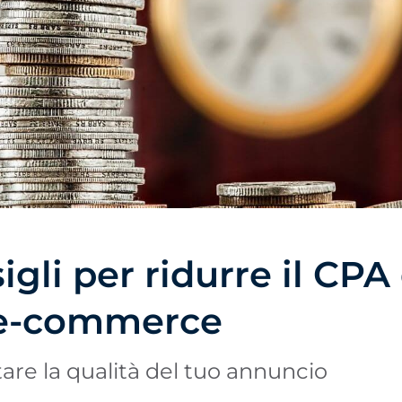
izziamo i cookie:
cookie di nostra proprietà e di terze parti e/o tecnologie si
 informazioni durante la navigazione su Internet. Lo scopo
molto vario, dal migliorare la tua esperienza sul sito web 
a o raccomandando altri contenuti di interesse, all'identific
ree private del sito. Può anche essere utilizzato per personal
aforme pubblicitarie come
Google Ads
e altre. Puoi accettare
tta", configurarli da "Impostazioni cookie" o rifiutare il loro 
iuta". Puoi conoscere i diversi cookie che utilizziamo nella n
rmativa sulla Privacy e Cookie.
igli per ridurre il CPA
Rifiuta
 e-commerce
Imp
re la qualità del tuo annuncio