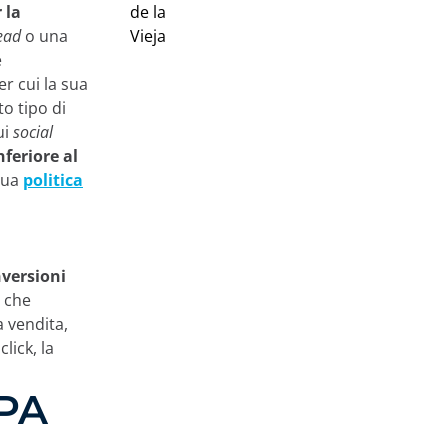
 la
ead
o una
e
er cui la sua
to tipo di
ui
social
nferiore al
 tua
politica
nversioni
 che
 vendita,
lick, la
CPA