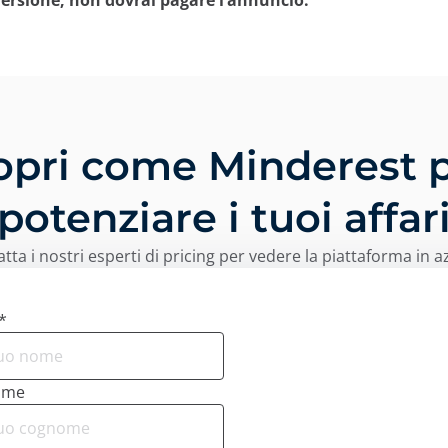
ersione, non dovrai pagare l’annuncio.
opri come Minderest 
potenziare i tuoi affar
tta i nostri esperti di pricing per vedere la piattaforma in a
*
ome