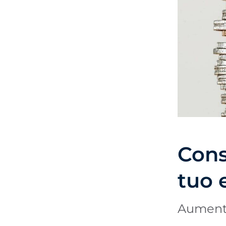
In questo sito util
Da Minderest, utilizziamo 
memorizzano e registrano
informazioni può essere 
contenuti nella tua lingu
utente nell'accesso alle a
annunci attraverso piatt
cliccando il pulsante "Acce
cliccando il pulsante "Rif
Informativa Legale, Info
Cons
tuo
Aumenta