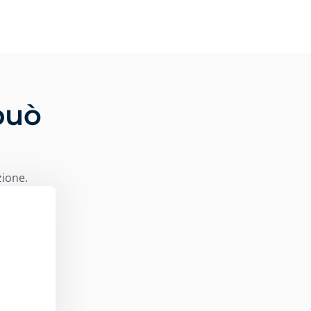
può
i
zione.