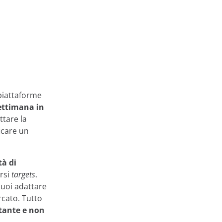
piattaforme
settimana in
tare la
ficare un
tà di
rsi
targets
.
uoi adattare
rcato. Tutto
ttante e non