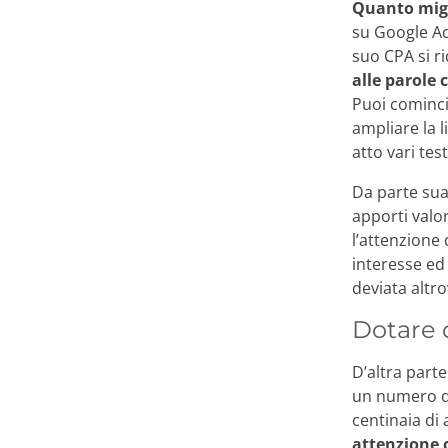
Quanto migli
su Google Ads
suo CPA si r
alle parole 
Puoi cominci
ampliare la l
atto vari te
Da parte su
apporti valo
l’attenzione 
interesse e
deviata altro
Dotare d
D’altra parte
un numero di
centinaia di
attenzione 