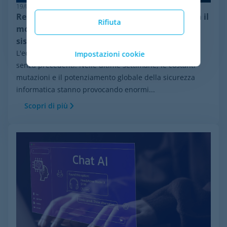
19/06/2026
Resilienza nel pricing: perché Minderest guida il
Rifiuta
monitoraggio della concorrenza di fronte ai
sistemi antibot
L'ecosistema dell'e-commerce si muove a una velocità
Impostazioni cookie
senza precedenti. Nelle ultime settimane, le costanti
mutazioni e il potenziamento globale della sicurezza
informatica stanno provocando enormi...
Scopri di più