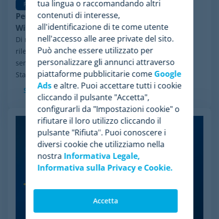
tua lingua o raccomandando altri
Pricing Software
contenuti di interesse,
Perché Minderest è la migliore alternativa a
all'identificazione di te come utente
Wiser per la pricing intelligence
nell'accesso alle aree private del sito.
Di recente, ha fatto notizia nel settore un evento
Può anche essere utilizzato per
rilevante: il processo di riorganizzazione finanziaria ai
personalizzare gli annunci attraverso
sensi del Chapter 11 avviato da Wiser Solutions negli
piattaforme pubblicitarie come
Google
Stati Uniti. Sebbene questa misura...
Ads
e altre. Puoi accettare tutti i cookie
Scopri di più
cliccando il pulsante "Accetta",
configurarli da "Impostazioni cookie" o
rifiutare il loro utilizzo cliccando il
pulsante "Rifiuta". Puoi conoscere i
diversi cookie che utilizziamo nella
nostra
Informativa Legale,
Informativa sulla Privacy e Cookie.
Accetta