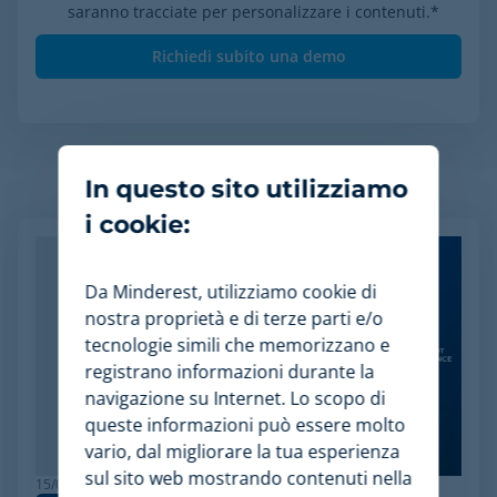
saranno tracciate per personalizzare i contenuti.
*
In questo sito utilizziamo
Articoli Relazionati
i cookie:
Da Minderest, utilizziamo cookie di
nostra proprietà e di terze parti e/o
tecnologie simili che memorizzano e
registrano informazioni durante la
navigazione su Internet. Lo scopo di
queste informazioni può essere molto
vario, dal migliorare la tua esperienza
sul sito web mostrando contenuti nella
15/06/2026