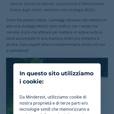
diverse opzioni di entrata, acquisizione e fidelizzazione
futura degli utenti, mediante una strategia BOGO.
Come hai potuto notare, i vantaggi derivanti dal mettere in
atto una strategia BOGO sono molti e, con i tempi che
corrono, è più che efficace per mettere in ordine tutto lo
stock accumulato in una maniera molto più semplice e
diretta. Cosa aspetti allora a implementarla anche nel tuo
e-commerce?
In questo sito utilizziamo
i cookie:
Da Minderest, utilizziamo cookie di
nostra proprietà e di terze parti e/o
tecnologie simili che memorizzano e