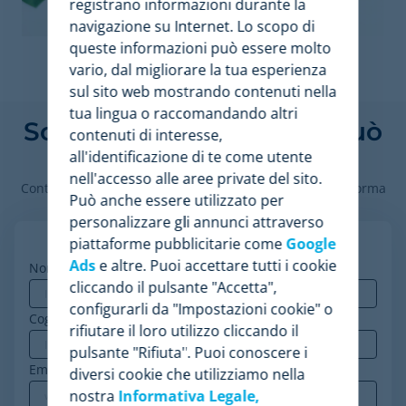
registrano informazioni durante la
navigazione su Internet. Lo scopo di
queste informazioni può essere molto
vario, dal migliorare la tua esperienza
sul sito web mostrando contenuti nella
tua lingua o raccomandando altri
Scopri come Minderest può
contenuti di interesse,
all'identificazione di te come utente
potenziare i tuoi affari
nell'accesso alle aree private del sito.
Contatta i nostri esperti di pricing per vedere la piattaforma
Può anche essere utilizzato per
in azione.
personalizzare gli annunci attraverso
piattaforme pubblicitarie come
Google
Ads
e altre. Puoi accettare tutti i cookie
Nome
*
cliccando il pulsante "Accetta",
configurarli da "Impostazioni cookie" o
Cognome
rifiutare il loro utilizzo cliccando il
pulsante "Rifiuta". Puoi conoscere i
Email aziendale
*
diversi cookie che utilizziamo nella
nostra
Informativa Legale,