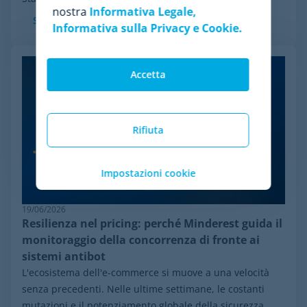
nostra
Informativa Legale,
Scopri di più
Informativa sulla Privacy e Cookie.
Accetta
Rifiuta
Impostazioni cookie
19/06/2026
Resilienza nel pricing: perché Minderest guida il
monitoraggio della concorrenza di fronte ai
sistemi antibot
L'ecosistema dell'e-commerce si muove a una velocità
senza precedenti. Nelle ultime settimane, le costanti
mutazioni e il potenziamento globale della sicurezza