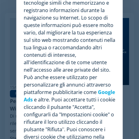
tecnologie simili che memorizzano e
Articoli Relazionati
registrano informazioni durante la
navigazione su Internet. Lo scopo di
queste informazioni può essere molto
vario, dal migliorare la tua esperienza
sul sito web mostrando contenuti nella
tua lingua o raccomandando altri
contenuti di interesse,
all'identificazione di te come utente
nell'accesso alle aree private del sito.
Può anche essere utilizzato per
personalizzare gli annunci attraverso
15/06/2026
piattaforme pubblicitarie come
Google
Pricing Software
Ads
e altre. Puoi accettare tutti i cookie
Perché Minderest è la migliore alternativa a
cliccando il pulsante "Accetta",
Wiser per la pricing intelligence
configurarli da "Impostazioni cookie" o
Di recente, ha fatto notizia nel settore un evento
rifiutare il loro utilizzo cliccando il
rilevante: il processo di riorganizzazione finanziaria ai
pulsante "Rifiuta". Puoi conoscere i
sensi del Chapter 11 avviato da Wiser Solutions negli
diversi cookie che utilizziamo nella
Stati Uniti. Sebbene questa misura...