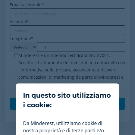
Email aziendale
*
Azienda
*
Telephone
*
Minderest è un'azienda certificata ISO-27001.
Accetto il trattamento dei miei dati in conformità con
l'informativa sulla privacy, acconsento a ricevere
comunicazioni di marketing da parte di Minderest e
comprendo che le mie interazioni (aperture e clic)
saranno tracciate per personalizzare i contenuti.
*
In questo sito utilizziamo
i cookie:
Da Minderest, utilizziamo cookie di
nostra proprietà e di terze parti e/o