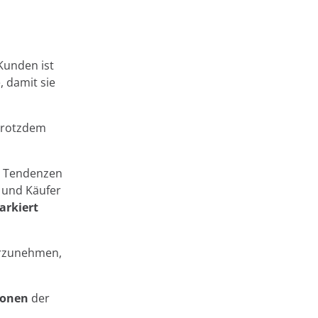
Kunden ist
, damit sie
 Trotzdem
m Tendenzen
r und Käufer
rkiert
rzunehmen,
ionen
der