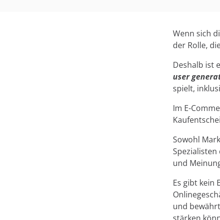
Wenn sich di
der Rolle, d
Deshalb ist 
user genera
spielt, inklu
Im E-Commerc
Kaufentschei
Sowohl Marke
Spezialisten
und Meinung
Es gibt kein 
Onlinegeschä
und bewährt
stärken kön