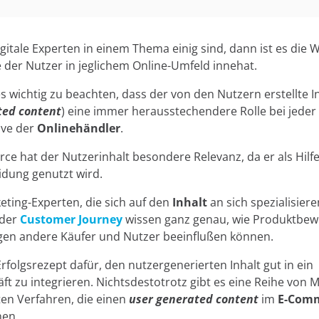
gitale Experten in einem Thema einig sind, dann ist es die W
ie der Nutzer in jeglichem Online-Umfeld innehat.
es wichtig zu beachten, dass der von den Nutzern erstellte In
ted content
) eine immer herausstechendere Rolle bei jeder
sive der
Onlinehändler
.
e hat der Nutzerinhalt besondere Relevanz, da er als Hilfe
dung genutzt wird.
ting-Experten, die sich auf den
Inhalt
an sich spezialisiere
 der
Customer Journey
wissen ganz genau, wie Produktbe
en andere Käufer und Nutzer beeinflußen können.
Erfolgsrezept dafür, den nutzergenerierten Inhalt gut in ein
ft zu integrieren. Nichtsdestotrotz gibt es eine Reihe von
en Verfahren, die einen
user generated content
im
E-Com
nen.