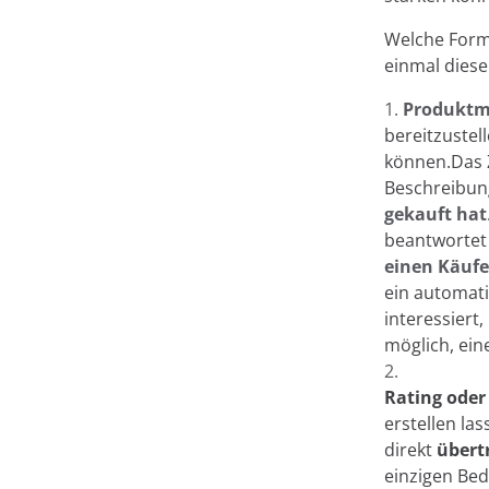
Welche Form
einmal diese 
Produktm
bereitzustel
können.Das Z
Beschreibun
gekauft hat
beantwortet
einen Käufe
ein automati
interessiert
möglich, ein
Rating ode
erstellen la
direkt
übert
einzigen Bed