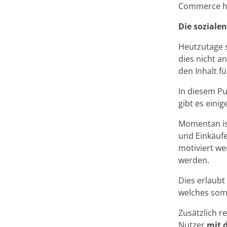
Commerce he
Die soziale
Heutzutage s
dies nicht a
den Inhalt fü
In diesem Pu
gibt es einig
Momentan i
und Einkäufe
motiviert we
werden.
Dies erlaubt
welches som
Zusätzlich r
Nutzer
mit 