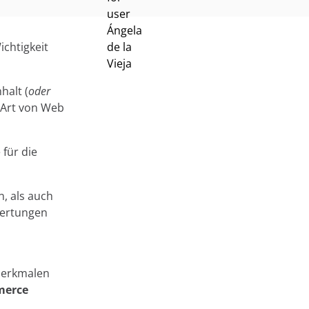
ichtigkeit
halt (
oder
 Art von Web
 für die
n, als auch
wertungen
 Merkmalen
merce