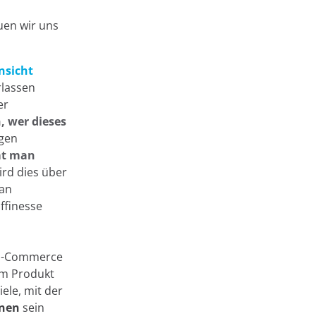
uen wir uns
nsicht
rlassen
er
 wer dieses
agen
t man
rd dies über
ran
affinesse
 E-Commerce
em Produkt
iele, mit der
nnen
sein