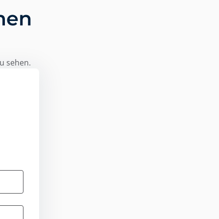
men
zu sehen.