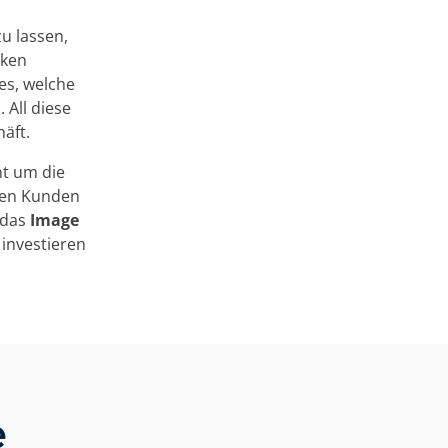
zu lassen,
rken
es, welche
 All diese
äft.
nt um die
len Kunden
 das
Image
e investieren
e