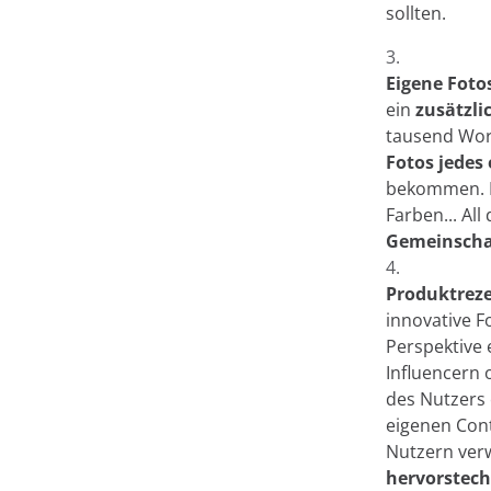
sollten.
Auf dieser Websit
Eigene Foto
Bei Minderest verwenden 
ein
zusätzli
Informationen speichern
tausend Wort
Informationen kann sehr 
Fotos jedes
Anzeige von Inhalten in 
bekommen. De
Identifizierung als Benut
Farben... Al
Personalisierung von An
Gemeinscha
werden. Sie können alle C
über "Cookie-Einstellung
Produktrez
Schaltfläche "Ablehnen "
innovative F
finden Sie in
unserem Imp
Perspektive 
Richtlinien.
Influencern o
des Nutzers 
eigenen Cont
Nutzern verwe
hervorstech