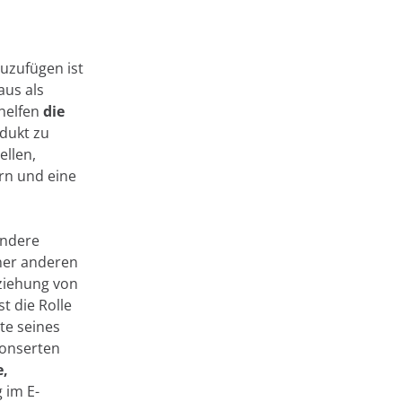
uzufügen ist
chnologien, die
aus als
eser
 helfen
die
er Website durch
dukt zu
 bis hin zur
ellen,
n auch zur
ern und eine
verwendet
en " klicken, sie
e auf die
andere
endeten Cookies
ner anderen
okie-
eziehung von
Akzeptieren
st die Rolle
te seines
ponserten
ie-Einstellungen
e,
 im E-