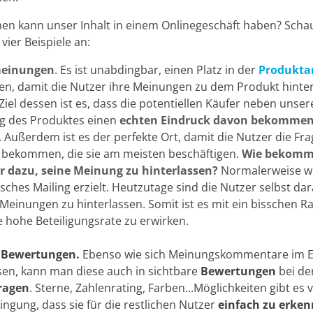
en kann unser Inhalt in einem Onlinegeschäft haben? Scha
vier Beispiele an:
einungen
. Es ist unabdingbar, einen Platz in der
Produkta
len, damit die Nutzer ihre Meinungen zu dem Produkt hinte
iel dessen ist es, dass die potentiellen Käufer neben unser
g des Produktes einen
echten Eindruck davon bekommen,
. Außerdem ist es der perfekte Ort, damit die Nutzer die Fr
 bekommen, die sie am meisten beschäftigen.
Wie bekomm
r dazu, seine Meinung zu hinterlassen?
Normalerweise wi
sches Mailing erzielt. Heutzutage sind die Nutzer selbst da
, Meinungen zu hinterlassen. Somit ist es mit ein bisschen R
e hohe Beteiligungsrate zu erwirken.
r Bewertungen.
Ebenso wie sich Meinungskommentare im
ssen, kann man diese auch in sichtbare
Bewertungen
bei d
ragen
. Sterne, Zahlenrating, Farben...Möglichkeiten gibt es v
ingung, dass sie für die restlichen Nutzer
einfach zu erke