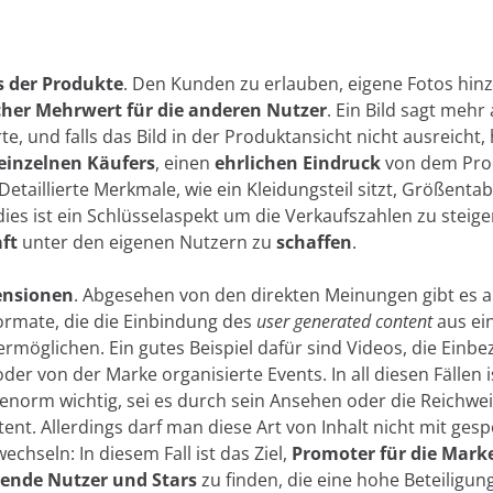
e verwenden wir Cookies:
s der Produkte
. Den Kunden zu erlauben, eigene Fotos hinz
wir eigene und Drittanbieter-Cookies und/oder ähnliche Te
cher Mehrwert für die anderen Nutzer
. Ein Bild sagt mehr 
 und aufzeichnen, während Sie im Web surfen. Der Zweck di
e, und falls das Bild in der Produktansicht nicht ausreicht,
vielfältig sein, von der Verbesserung Ihrer Erfahrung auf d
 einzelnen Käufers
, einen
ehrlichen Eindruck
von dem Pro
Ihrer Sprache oder Empfehlung anderer interessanter Inhalte
taillierte Merkmale, wie ein Kleidungsteil sitzt, Größentab
zer beim Zugriff auf private Bereiche der Website. Sie könne
l dies ist ein Schlüsselaspekt um die Verkaufszahlen zu steig
zeigen über Werbeplattformen wie
Google Ads
und andere 
ft
unter den eigenen Nutzern zu
schaffen
.
ookies akzeptieren, indem Sie auf die Schaltfläche "Akzeptier
en " konfigurieren oder ihre Verwendung ablehnen, indem Si
ensionen
. Abgesehen von den direkten Meinungen gibt es 
 klicken. Informationen zu den verschiedenen von uns verw
ormate, die die Einbindung des
user generated content
aus ei
ressum, unserer Datenschutzrichtlinie und unseren Co
ermöglichen. Ein gutes Beispiel dafür sind Videos, die Einb
Ablehnen
der von der Marke organisierte Events. In all diesen Fällen i
enorm wichtig, sei es durch sein Ansehen oder die Reichwei
ent. Allerdings darf man diese Art von Inhalt nicht mit ges
Cook
chseln: In diesem Fall ist das Ziel,
Promoter für die Mark
ende Nutzer und Stars
zu finden, die eine hohe Beteiligung