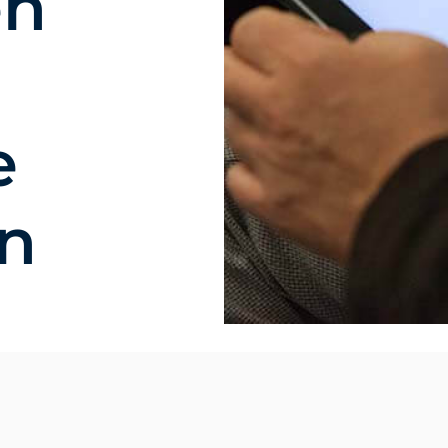
en
e
n