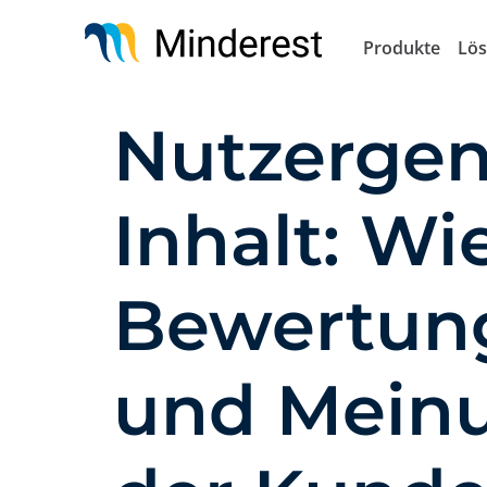
Direkt
zum
Produkte
Lö
Inhalt
Nutzergen
Inhalt: Wi
Bewertun
und Mein