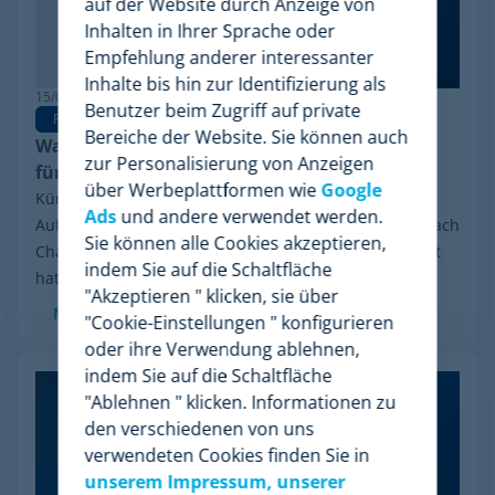
auf der Website durch Anzeige von
Inhalten in Ihrer Sprache oder
Empfehlung anderer interessanter
Inhalte bis hin zur Identifizierung als
15/06/2026
Benutzer beim Zugriff auf private
Pricing Software
Bereiche der Website. Sie können auch
Warum Minderest die beste Wiser Alternative
zur Personalisierung von Anzeigen
für Pricing Intelligence ist
über Werbeplattformen wie
Google
Kürzlich sorgte eine Entwicklung in der Branche für
Ads
und andere verwendet werden.
Aufsehen: das finanzielle Reorganisationsverfahren nach
Sie können alle Cookies akzeptieren,
Chapter 11, das Wiser Solutions in den USA eingeleitet
indem Sie auf die Schaltfläche
hat. Auch wenn diese Maßnahme weder...
"Akzeptieren " klicken, sie über
Mehr sehen
"Cookie-Einstellungen " konfigurieren
oder ihre Verwendung ablehnen,
indem Sie auf die Schaltfläche
"Ablehnen " klicken. Informationen zu
den verschiedenen von uns
verwendeten Cookies finden Sie in
unserem Impressum, unserer