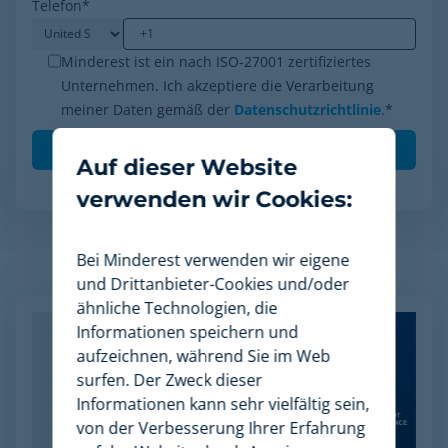
Telefon
*
Minderest ist ein nach ISO-27001 zertifiziertes
Unternehmen. Ich akzeptiere die Verarbeitung
meiner Daten gemäß der
Datenschutzrichtlinie
.
*
Auf dieser Website
verwenden wir Cookies:
Bei Minderest verwenden wir eigene
Verwandte Artikel
und Drittanbieter-Cookies und/oder
ähnliche Technologien, die
Informationen speichern und
aufzeichnen, während Sie im Web
surfen. Der Zweck dieser
Informationen kann sehr vielfältig sein,
von der Verbesserung Ihrer Erfahrung