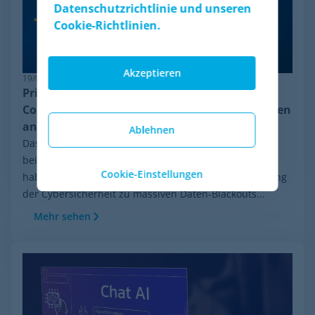
Datenschutzrichtlinie und unseren
Cookie-Richtlinien.
Akzeptieren
19/06/2026
Pricing-Resilienz: Warum Minderest das
Competitor Monitoring trotz Anti-Bot-Systemen
anführt
Ablehnen
Das E-Commerce-Ökosystem entwickelt sich mit
beispielloser Geschwindigkeit. In den letzten Wochen
Cookie-Einstellungen
haben ständige Mutationen und die globale Aufrüstung
der Cybersicherheit zu massiven Daten-Blackouts...
Mehr sehen