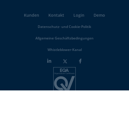
Kunden
Kontakt
Login
Demo
Datenschutz- und Cookie-Politik
Allgemeine Geschäftsbedingungen
Whistleblower-Kanal
Minderest is an
ISO-27001 certified company