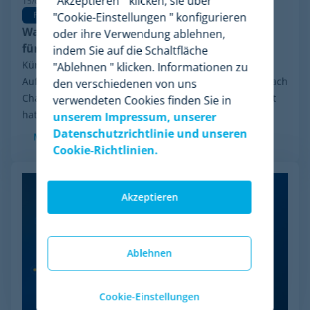
"Akzeptieren " klicken, sie über
15/06/2026
Pricing Software
"Cookie-Einstellungen " konfigurieren
Warum Minderest die beste Wiser Alternative
oder ihre Verwendung ablehnen,
für Pricing Intelligence ist
indem Sie auf die Schaltfläche
Kürzlich sorgte eine Entwicklung in der Branche für
"Ablehnen " klicken. Informationen zu
Aufsehen: das finanzielle Reorganisationsverfahren nach
den verschiedenen von uns
Chapter 11, das Wiser Solutions in den USA eingeleitet
verwendeten Cookies finden Sie in
hat. Auch wenn diese Maßnahme weder...
unserem Impressum, unserer
Datenschutzrichtlinie und unseren
Mehr sehen
Cookie-Richtlinien.
Akzeptieren
Ablehnen
Cookie-Einstellungen