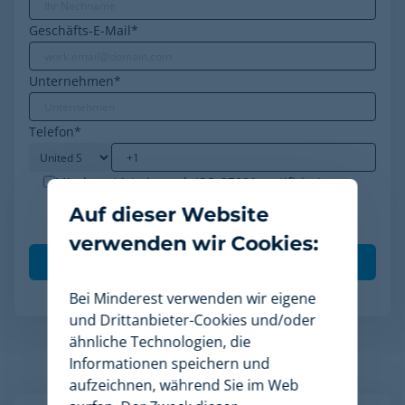
Geschäfts-E-Mail
*
Unternehmen
*
Telefon
*
Minderest ist ein nach ISO-27001 zertifiziertes
Unternehmen. Ich akzeptiere die Verarbeitung
Auf dieser Website
meiner Daten gemäß der
Datenschutzrichtlinie
.
*
verwenden wir Cookies:
Bei Minderest verwenden wir eigene
und Drittanbieter-Cookies und/oder
ähnliche Technologien, die
Informationen speichern und
Verwandte Artikel
aufzeichnen, während Sie im Web