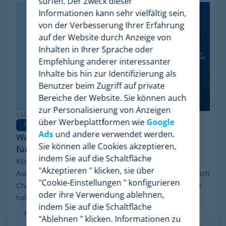
surfen. Der Zweck dieser
Informationen kann sehr vielfältig sein,
von der Verbesserung Ihrer Erfahrung
auf der Website durch Anzeige von
Inhalten in Ihrer Sprache oder
Empfehlung anderer interessanter
Inhalte bis hin zur Identifizierung als
Benutzer beim Zugriff auf private
Bereiche der Website. Sie können auch
zur Personalisierung von Anzeigen
15/06/2026
über Werbeplattformen wie
Google
Pricing Software
Ads
und andere verwendet werden.
Warum Minderest die beste Wiser Alternative
Sie können alle Cookies akzeptieren,
für Pricing Intelligence ist
indem Sie auf die Schaltfläche
Kürzlich sorgte eine Entwicklung in der Branche für
"Akzeptieren " klicken, sie über
Aufsehen: das finanzielle Reorganisationsverfahren nach
"Cookie-Einstellungen " konfigurieren
Chapter 11, das Wiser Solutions in den USA eingeleitet
oder ihre Verwendung ablehnen,
hat. Auch wenn diese Maßnahme weder...
indem Sie auf die Schaltfläche
Mehr sehen
"Ablehnen " klicken. Informationen zu