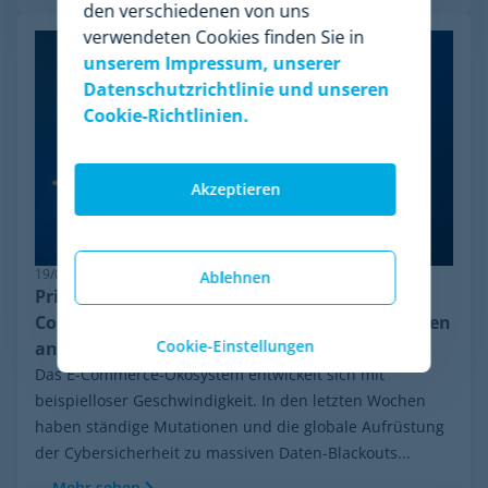
den verschiedenen von uns
verwendeten Cookies finden Sie in
unserem Impressum, unserer
Datenschutzrichtlinie und unseren
Cookie-Richtlinien.
Akzeptieren
19/06/2026
Ablehnen
Pricing-Resilienz: Warum Minderest das
Competitor Monitoring trotz Anti-Bot-Systemen
Cookie-Einstellungen
anführt
Das E-Commerce-Ökosystem entwickelt sich mit
beispielloser Geschwindigkeit. In den letzten Wochen
haben ständige Mutationen und die globale Aufrüstung
der Cybersicherheit zu massiven Daten-Blackouts...
Mehr sehen