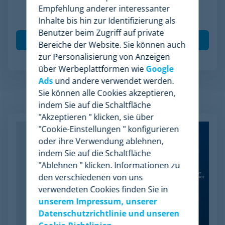
Unternehmen. Ich akzeptiere die Verarbeitung
Empfehlung anderer interessanter
meiner Daten gemäß der
Inhalte bis hin zur Identifizierung als
Datenschutzrichtlinie
.
*
Benutzer beim Zugriff auf private
Bereiche der Website. Sie können auch
zur Personalisierung von Anzeigen
über Werbeplattformen wie
Google
Ads
und andere verwendet werden.
Sie können alle Cookies akzeptieren,
Verwandte Artikel
indem Sie auf die Schaltfläche
"Akzeptieren " klicken, sie über
"Cookie-Einstellungen " konfigurieren
oder ihre Verwendung ablehnen,
indem Sie auf die Schaltfläche
"Ablehnen " klicken. Informationen zu
den verschiedenen von uns
verwendeten Cookies finden Sie in
unserem Impressum, unserer
Datenschutzrichtlinie und unseren