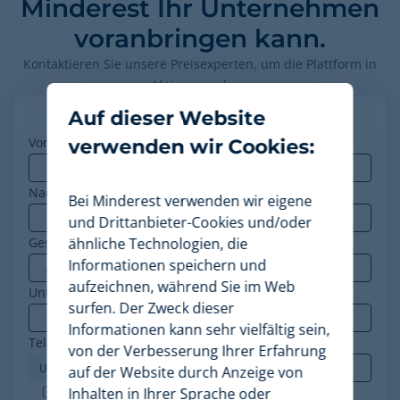
Minderest Ihr Unternehmen
voranbringen kann.
Kontaktieren Sie unsere Preisexperten, um die Plattform in
Aktion zu sehen.
Auf dieser Website
Vorname
*
verwenden wir Cookies:
Nachname
Bei Minderest verwenden wir eigene
und Drittanbieter-Cookies und/oder
Geschäfts-E-Mail
ähnliche Technologien, die
*
Informationen speichern und
aufzeichnen, während Sie im Web
Unternehmen
*
surfen. Der Zweck dieser
Informationen kann sehr vielfältig sein,
Telefon
*
von der Verbesserung Ihrer Erfahrung
auf der Website durch Anzeige von
Minderest ist ein nach ISO-27001 zertifiziertes
Inhalten in Ihrer Sprache oder