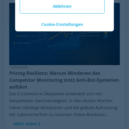
Ablehnen
Cookie-Einstellungen
19/06/2026
Pricing-Resilienz: Warum Minderest das
Competitor Monitoring trotz Anti-Bot-Systemen
anführt
Das E-Commerce-Ökosystem entwickelt sich mit
beispielloser Geschwindigkeit. In den letzten Wochen
haben ständige Mutationen und die globale Aufrüstung
der Cybersicherheit zu massiven Daten-Blackouts...
Mehr sehen