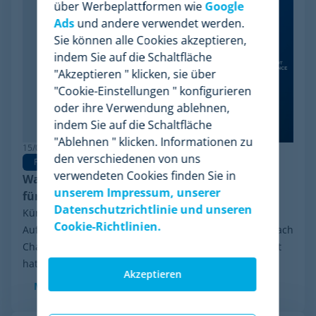
über Werbeplattformen wie
Google
Ads
und andere verwendet werden.
Sie können alle Cookies akzeptieren,
indem Sie auf die Schaltfläche
"Akzeptieren " klicken, sie über
"Cookie-Einstellungen " konfigurieren
oder ihre Verwendung ablehnen,
indem Sie auf die Schaltfläche
"Ablehnen " klicken. Informationen zu
15/06/2026
den verschiedenen von uns
Pricing Software
verwendeten Cookies finden Sie in
Warum Minderest die beste Wiser Alternative
unserem Impressum, unserer
für Pricing Intelligence ist
Datenschutzrichtlinie und unseren
Kürzlich sorgte eine Entwicklung in der Branche für
Cookie-Richtlinien.
Aufsehen: das finanzielle Reorganisationsverfahren nach
Chapter 11, das Wiser Solutions in den USA eingeleitet
hat. Auch wenn diese Maßnahme weder...
Akzeptieren
Mehr sehen