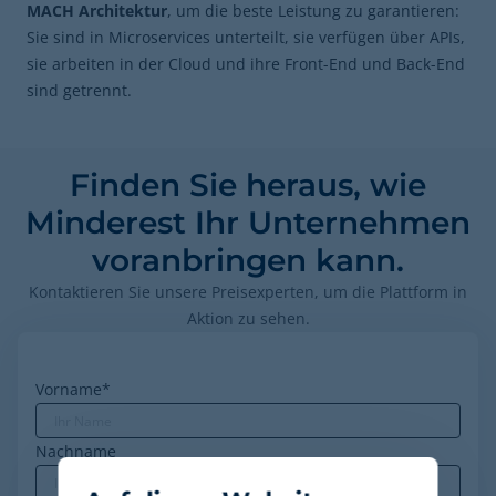
MACH Architektur
, um die beste Leistung zu garantieren:
Sie sind in Microservices unterteilt, sie verfügen über APIs,
sie arbeiten in der Cloud und ihre Front-End und Back-End
sind getrennt.
Finden Sie heraus, wie
Minderest Ihr Unternehmen
voranbringen kann.
Kontaktieren Sie unsere Preisexperten, um die Plattform in
Aktion zu sehen.
Vorname
*
Nachname