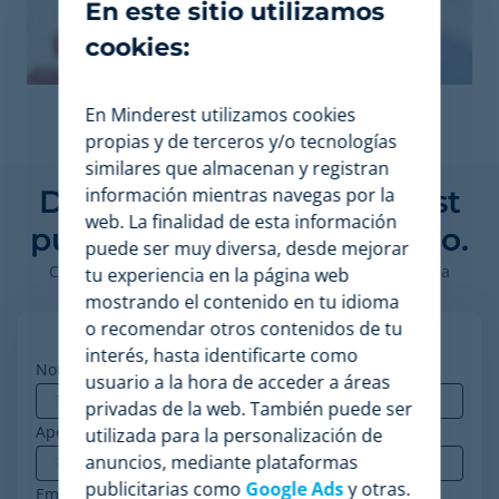
En este sitio utilizamos
cookies:
En Minderest utilizamos cookies
propias y de terceros y/o tecnologías
similares que almacenan y registran
Descubre cómo Minderest
información mientras navegas por la
web. La finalidad de esta información
puede impulsar tu negocio.
puede ser muy diversa, desde mejorar
Contacta con nuestros expertos en pricing para ver la
tu experiencia en la página web
plataforma en acción.
mostrando el contenido en tu idioma
o recomendar otros contenidos de tu
interés, hasta identificarte como
Nombre
*
usuario a la hora de acceder a áreas
privadas de la web. También puede ser
Apellidos
utilizada para la personalización de
anuncios, mediante plataformas
publicitarias como
Google Ads
y otras.
Email corporativo
*