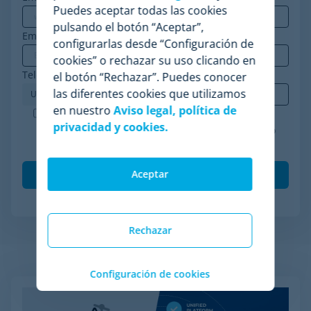
Puedes aceptar todas las cookies
pulsando el botón “Aceptar”,
Empresa
*
configurarlas desde “Configuración de
cookies” o rechazar su uso clicando en
Teléfono
*
el botón “Rechazar”. Puedes conocer
las diferentes cookies que utilizamos
en nuestro
Aviso legal, política de
Minderest es una empresa certificada ISO-27001.
privacidad y cookies.
Acepto el procesamiento de mis datos de acuerdo
con la
política de privacidad
.
*
Aceptar
Rechazar
Artículos relacionados
Configuración de cookies