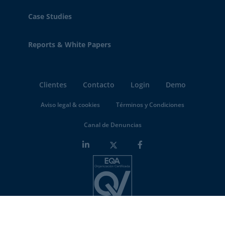
Case Studies
Reports & White Papers
Clientes
Contacto
Login
Demo
Aviso legal & cookies
Términos y Condiciones
Canal de Denuncias
Minderest is an
ISO-27001 certified company