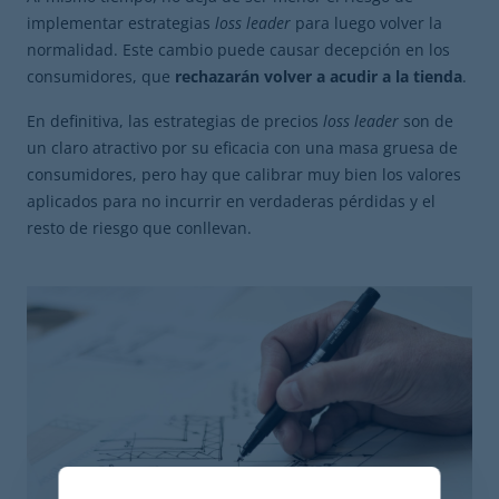
implementar estrategias
loss leader
para luego volver la
normalidad. Este cambio puede causar decepción en los
consumidores, que
rechazarán volver a acudir a la tienda
.
En definitiva, las estrategias de precios
loss leader
son de
un claro atractivo por su eficacia con una masa gruesa de
consumidores, pero hay que calibrar muy bien los valores
aplicados para no incurrir en verdaderas pérdidas y el
resto de riesgo que conllevan.