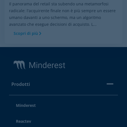
Il panorama del retail sta subendo una metamorfosi
radicale: l'acquirente finale non è più sempre un essere
umano davanti a uno schermo, ma un algoritmo
avanzato che esegue decisioni di acquisto. L...
Scopri di più
Footer
Prodotti
Minderest
Reactev