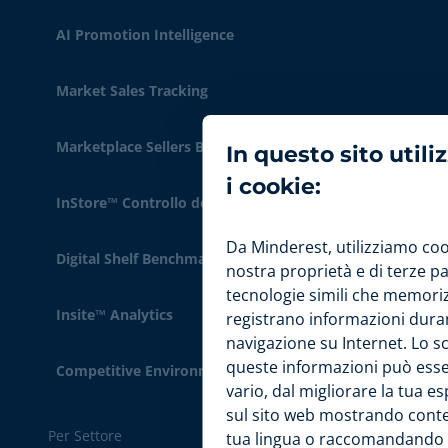
AI Promotion Intelligence
Market Sales Tracking
Marketplace Sellers Benchmark
In questo sito util
i cookie:
InStore™ Controllo dei Prezzi Fisici
Da Minderest, utilizziamo coo
Digital Shelf Benchmark
nostra proprietà e di terze pa
tecnologie simili che memori
Insite™ Analytics
registrano informazioni dura
navigazione su Internet. Lo s
queste informazioni può ess
Competitive Environment
vario, dal migliorare la tua e
sul sito web mostrando conte
Per Settore
tua lingua o raccomandando a