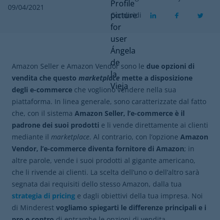
09/04/2021
Condividi
Amazon Seller e Amazon Vendor sono le
due opzioni di
vendita che questo
marketplace
mette a disposizione
degli e-commerce
che vogliono vendere nella sua
piattaforma. In linea generale, sono caratterizzate dal fatto
che, con il sistema
Amazon Seller, l’e-commerce è il
padrone dei suoi prodotti
e li vende direttamente ai clienti
mediante il
marketplace
. Al contrario, con l’opzione
Amazon
Vendor, l’e-commerce diventa fornitore di Amazon
; in
altre parole, vende i suoi prodotti al gigante americano,
che li rivende ai clienti. La scelta dell’uno o dell’altro sarà
segnata dai requisiti dello stesso Amazon, dalla tua
strategia di pricing
e dagli obiettivi della tua impresa. Noi
di Minderest
vogliamo spiegarti le differenze principali e i
pro e contro
di entrambe le opzioni di vendita.