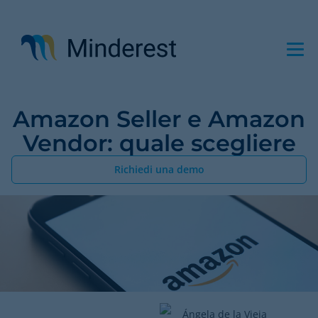
Salta
al
contenuto
principale
Amazon Seller e Amazon
Vendor: quale scegliere
Richiedi una demo
Ángela de la Vieja