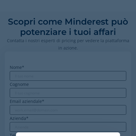
Scopri come Minderest può
potenziare i tuoi affari
Contatta i nostri esperti di pricing per vedere la piattaforma
in azione.
Nome
*
Cognome
Email aziendale
*
Azienda
*
Telephone
*