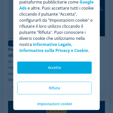
piattaforme pubblicitarie come
Google
Ads
e altre. Puoi accettare tutti i cookie
cliccando il pulsante "Accetta",
configurarli da "Impostazioni cookie" o
rifiutare il loro utilizzo cliccando il
pulsante "Rifiuta". Puoi conoscere i
diversi cookie che utilizziamo nella
15/06/2026
Pricing Software
nostra
Informativa Legale,
Perché Minderest è la migliore alternativa a
Informativa sulla Privacy e Cookie.
Wiser per la pricing intelligence
Di recente, ha fatto notizia nel settore un evento
rilevante: il processo di riorganizzazione finanziaria ai
Accetta
sensi del Chapter 11 avviato da Wiser Solutions negli
Stati Uniti. Sebbene questa misura...
Scopri di più
Rifiuta
Impostazioni cookie