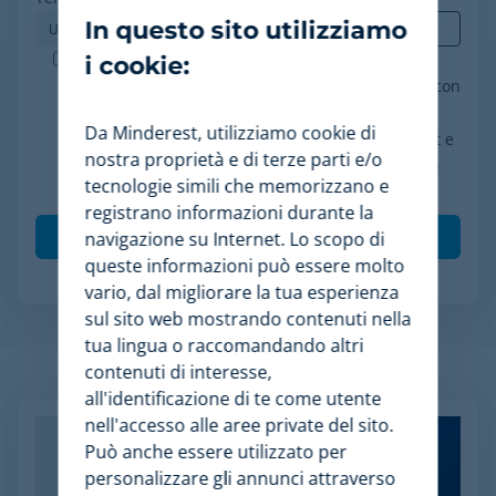
In questo sito utilizziamo
Minderest è un'azienda certificata ISO-27001.
i cookie:
Accetto il trattamento dei miei dati in conformità con
l'informativa sulla privacy, acconsento a ricevere
Da Minderest, utilizziamo cookie di
comunicazioni di marketing da parte di Minderest e
nostra proprietà e di terze parti e/o
comprendo che le mie interazioni (aperture e clic)
tecnologie simili che memorizzano e
saranno tracciate per personalizzare i contenuti.
*
registrano informazioni durante la
navigazione su Internet. Lo scopo di
queste informazioni può essere molto
vario, dal migliorare la tua esperienza
sul sito web mostrando contenuti nella
tua lingua o raccomandando altri
contenuti di interesse,
Articoli Relazionati
all'identificazione di te come utente
nell'accesso alle aree private del sito.
Può anche essere utilizzato per
personalizzare gli annunci attraverso