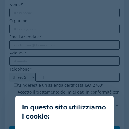
Nome
*
Cognome
Email aziendale
*
Azienda
*
Telephone
*
Minderest è un'azienda certificata ISO-27001.
Accetto il trattamento dei miei dati in conformità con
l'informativa sulla privacy, acconsento a ricevere
comunicazioni di marketing da parte di Minderest e
In questo sito utilizziamo
comprendo che le mie interazioni (aperture e clic)
i cookie:
saranno tracciate per personalizzare i contenuti.
*