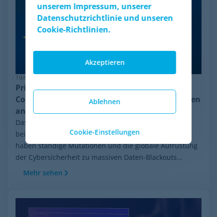
unserem Impressum, unserer
Datenschutzrichtlinie und unseren
Cookie-Richtlinien.
Akzeptieren
19/06/2026
Pricing-Resilienz: Warum Minderest das
Competitor Monitoring trotz Anti-Bot-Systemen
Ablehnen
anführt
Das E-Commerce-Ökosystem entwickelt sich mit
Cookie-Einstellungen
beispielloser Geschwindigkeit. In den letzten Wochen
haben ständige Mutationen und die globale Aufrüstung
der Cybersicherheit zu massiven Daten-Blackouts...
Mehr sehen