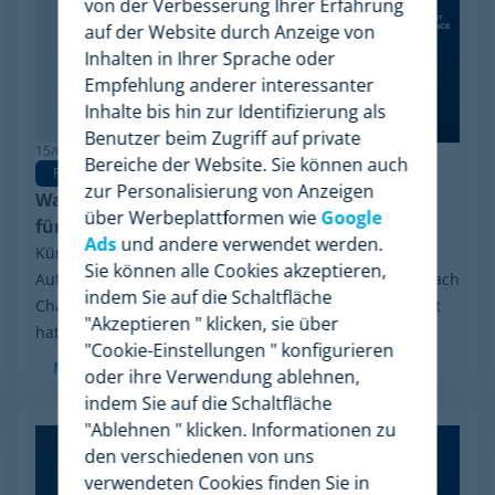
von der Verbesserung Ihrer Erfahrung
auf der Website durch Anzeige von
Inhalten in Ihrer Sprache oder
Empfehlung anderer interessanter
Inhalte bis hin zur Identifizierung als
Benutzer beim Zugriff auf private
15/06/2026
Bereiche der Website. Sie können auch
Pricing Software
zur Personalisierung von Anzeigen
Warum Minderest die beste Wiser Alternative
über Werbeplattformen wie
Google
für Pricing Intelligence ist
Ads
und andere verwendet werden.
Kürzlich sorgte eine Entwicklung in der Branche für
Sie können alle Cookies akzeptieren,
Aufsehen: das finanzielle Reorganisationsverfahren nach
indem Sie auf die Schaltfläche
Chapter 11, das Wiser Solutions in den USA eingeleitet
"Akzeptieren " klicken, sie über
hat. Auch wenn diese Maßnahme weder...
"Cookie-Einstellungen " konfigurieren
Mehr sehen
oder ihre Verwendung ablehnen,
indem Sie auf die Schaltfläche
"Ablehnen " klicken. Informationen zu
den verschiedenen von uns
verwendeten Cookies finden Sie in