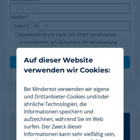
Telefon
*
Minderest ist ein nach ISO-27001 zertifiziertes
Unternehmen. Ich akzeptiere die Verarbeitung
meiner Daten gemäß der
Datenschutzrichtlinie
.
*
Auf dieser Website
verwenden wir Cookies:
Bei Minderest verwenden wir eigene
und Drittanbieter-Cookies und/oder
Verwandte Artikel
ähnliche Technologien, die
Informationen speichern und
aufzeichnen, während Sie im Web
surfen. Der Zweck dieser
Informationen kann sehr vielfältig sein,