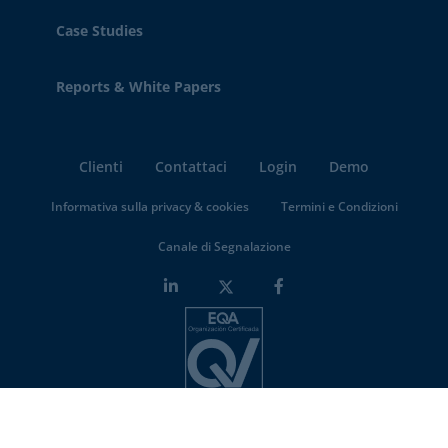
Case Studies
Reports & White Papers
Clienti
Contattaci
Login
Demo
Informativa sulla privacy & cookies
Termini e Condizioni
Canale di Segnalazione
Minderest is an
ISO-27001 certified company