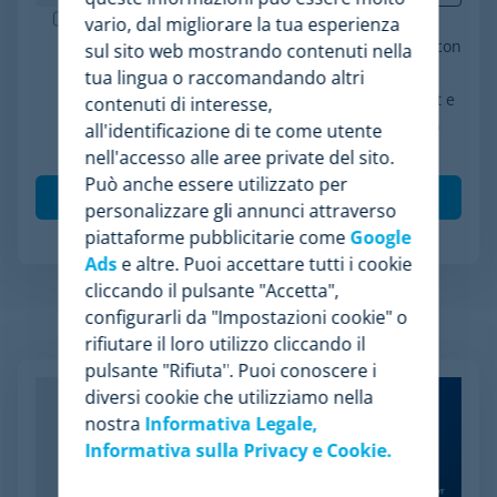
Minderest è un'azienda certificata ISO-27001.
vario, dal migliorare la tua esperienza
Accetto il trattamento dei miei dati in conformità con
sul sito web mostrando contenuti nella
l'informativa sulla privacy, acconsento a ricevere
tua lingua o raccomandando altri
comunicazioni di marketing da parte di Minderest e
contenuti di interesse,
comprendo che le mie interazioni (aperture e clic)
all'identificazione di te come utente
saranno tracciate per personalizzare i contenuti.
*
nell'accesso alle aree private del sito.
Può anche essere utilizzato per
personalizzare gli annunci attraverso
piattaforme pubblicitarie come
Google
Ads
e altre. Puoi accettare tutti i cookie
cliccando il pulsante "Accetta",
configurarli da "Impostazioni cookie" o
Articoli Relazionati
rifiutare il loro utilizzo cliccando il
pulsante "Rifiuta". Puoi conoscere i
diversi cookie che utilizziamo nella
nostra
Informativa Legale,
Informativa sulla Privacy e Cookie.