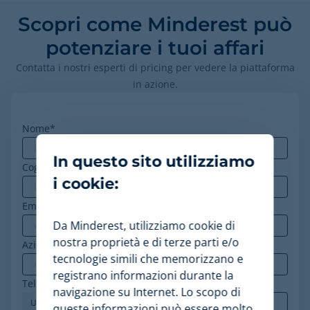
Scopri come Minderest può
potenziare i tuoi affari
Contatta i nostri esperti di pricing per vedere la piattaforma
in azione.
Nome
*
In questo sito utilizziamo
Cognome
i cookie:
Email aziendale
*
Da Minderest, utilizziamo cookie di
nostra proprietà e di terze parti e/o
Azienda
*
tecnologie simili che memorizzano e
registrano informazioni durante la
Telephone
*
navigazione su Internet. Lo scopo di
queste informazioni può essere molto