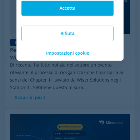
Accetta
Rifiuta
15/06/2026
Pricing Software
Perché Minderest è la migliore alternativa a
Impostazioni cookie
Wiser per la pricing intelligence
Di recente, ha fatto notizia nel settore un evento
rilevante: il processo di riorganizzazione finanziaria ai
sensi del Chapter 11 avviato da Wiser Solutions negli
Stati Uniti. Sebbene questa misura...
Scopri di più