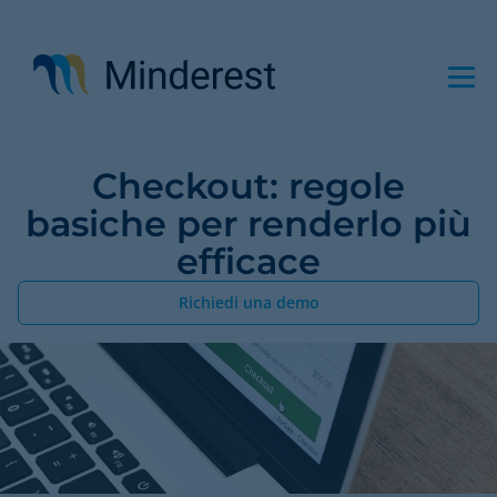
Salta
al
contenuto
principale
Checkout: regole
basiche per renderlo più
efficace
Richiedi una demo