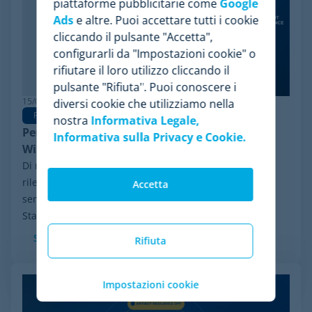
piattaforme pubblicitarie come
Google
Ads
e altre. Puoi accettare tutti i cookie
cliccando il pulsante "Accetta",
configurarli da "Impostazioni cookie" o
rifiutare il loro utilizzo cliccando il
pulsante "Rifiuta". Puoi conoscere i
15/06/2026
diversi cookie che utilizziamo nella
Pricing Software
nostra
Informativa Legale,
Perché Minderest è la migliore alternativa a
Informativa sulla Privacy e Cookie.
Wiser per la pricing intelligence
Di recente, ha fatto notizia nel settore un evento
rilevante: il processo di riorganizzazione finanziaria ai
Accetta
sensi del Chapter 11 avviato da Wiser Solutions negli
Stati Uniti. Sebbene questa misura...
Scopri di più
Rifiuta
Impostazioni cookie