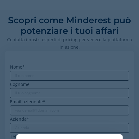
Scopri come Minderest può
potenziare i tuoi affari
Contatta i nostri esperti di pricing per vedere la piattaforma
in azione.
Nome
*
Cognome
Email aziendale
*
Azienda
*
Telephone
*