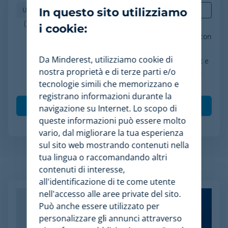
In questo sito utilizziamo
Minderest è un'azienda certificata ISO-27001.
i cookie:
Accetto il trattamento dei miei dati in conformità con
l'informativa sulla privacy, acconsento a ricevere
Da Minderest, utilizziamo cookie di
comunicazioni di marketing da parte di Minderest e
nostra proprietà e di terze parti e/o
comprendo che le mie interazioni (aperture e clic)
tecnologie simili che memorizzano e
saranno tracciate per personalizzare i contenuti.
*
registrano informazioni durante la
navigazione su Internet. Lo scopo di
queste informazioni può essere molto
vario, dal migliorare la tua esperienza
sul sito web mostrando contenuti nella
tua lingua o raccomandando altri
Articoli Relazionati
contenuti di interesse,
all'identificazione di te come utente
nell'accesso alle aree private del sito.
Può anche essere utilizzato per
personalizzare gli annunci attraverso