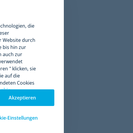
ren Online-
nglichkeit,
heidung
chnologien, die
rzeugen:
eser
er Website durch
istungen,
 bis hin zur
llt, desto
n auch zur
se Praxis ist
verwendet
etungs-
en " klicken, sie
e auf die
Sie den
endeten Cookies
stellen, so
okie-
nen. Damit
Akzeptieren
 der
chauen
. Diese
ie-Einstellungen
 gilt.