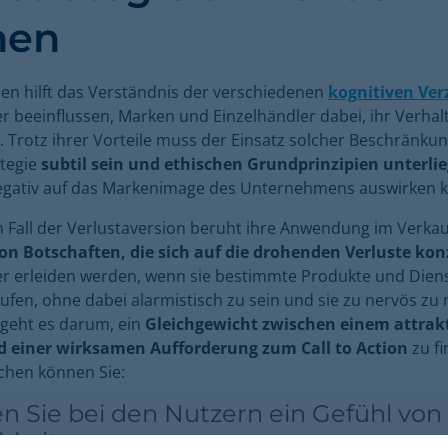
nen
en hilft das Verständnis der verschiedenen
kognitiven Ve
er beeinflussen, Marken und Einzelhändler dabei, ihr Verhal
. Trotz ihrer Vorteile muss der Einsatz solcher Beschränkun
ategie
subtil sein und ethischen Grundprinzipien unterli
negativ auf das Markenimage des Unternehmens auswirken 
 Fall der Verlustaversion beruht ihre Anwendung im Verkau
von Botschaften, die sich auf die drohenden Verluste kon
er erleiden werden, wenn sie bestimmte Produkte und Dien
kaufen, ohne dabei alarmistisch zu sein und sie zu nervös zu
 geht es darum, ein
Gleichgewicht zwischen einem attrak
 einer wirksamen Aufforderung zum Call to Action
zu f
ichen können Sie:
n Sie bei den Nutzern ein Gefühl von
chkeit