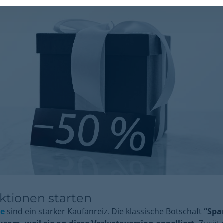
ktionen starten
te
sind ein starker Kaufanreiz. Die klassische Botschaft
“Spar