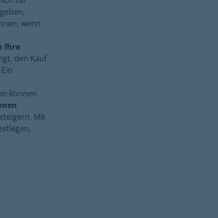
lich zur
ugeben,
innen, wenn
n Ihre
ngt, den Kauf
 Ein
ten können
tenen
teigern. Mit
estlegen,