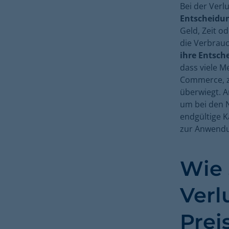
Bei der Verl
Entscheidun
Geld, Zeit o
die Verbrauc
ihre Entsch
dass viele M
Commerce, z
überwiegt. 
um bei den N
endgültige K
zur Anwendu
Wie 
Verl
Prei