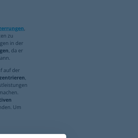
rzerrungen
,
ten zu
gen in der
egen
, da er
kann.
f auf der
zentrieren
,
stleistungen
 machen.
tiven
inden. Um