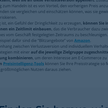
ksam, weil sie an diese Verlustaversion appelliert.
Zusätz
 zum Handeln ist es von Vorteil, den vorherigen Preis anz
nden sie vergleichen und einschätzen können, was sie gew
 riskieren.
 ist, ein Gefühl der Dringlichkeit zu erzeugen,
können Sie i
nen ein Zeitlimit einbauen
, das die Verbraucher dazu zwi
nes vom Geschäft festgelegten Zeitraums zu beschleunigen.
eispiel dafür sind die “Blitzangebote” von
Amazon
.
hang zwischen Verlustaversion und individuellem Verhal
rategien mit einer
auf die jeweilige Zielgruppe zugeschnit
tung kombinieren
, um deren Interesse am E-Commerce zu s
en
Preisintelligenz-Tools
können Sie Ihre Preisstrategie so f
n größtmöglichen Nutzen daraus ziehen.