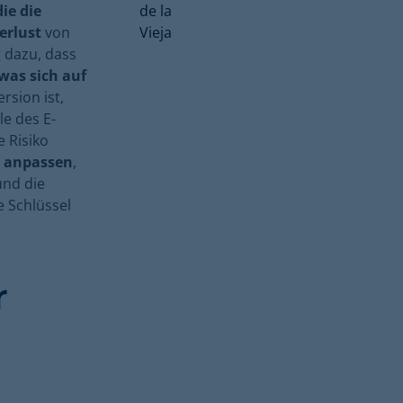
ie die
erlust
von
g dazu, dass
was sich auf
rsion ist,
le des E-
 Risiko
anpassen
,
und die
e Schlüssel
r