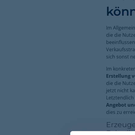
kön
Im Allgemein
die die Nutz
beeinflussen
Verkaufsstr
sich sonst 
Im konkreten
Erstellung 
die die Nutz
jetzt nicht 
Letztendlich
Angebot und
dies zu erre
Erzeuge
Dringli