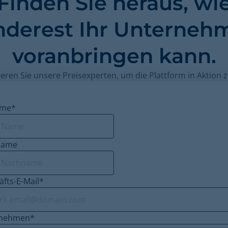
Finden Sie heraus, wi
nderest Ihr Unterneh
voranbringen kann.
eren Sie unsere Preisexperten, um die Plattform in Aktion 
ame
*
name
fts-E-Mail
*
rnehmen
*