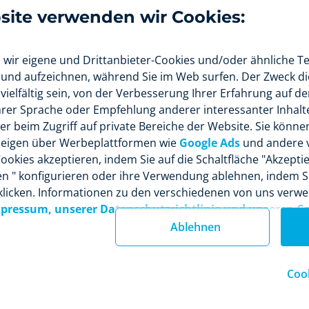
site verwenden wir Cookies:
 Ihre Kunden daran, was sie zu verlieren haben, wenn sie Ih
icht betreten oder keinen Kauf tätigen. Dieses Gefühl der Dri
mehr Verkehr erzeugen als auch die
endgültige Kaufentsc
wir eigene und Drittanbieter-Cookies und/oder ähnliche Te
n kann, lässt sich durch eine entsprechende Gestaltung e
 und aufzeichnen, während Sie im Web surfen. Der Zweck di
vielfältig sein, von der Verbesserung Ihrer Erfahrung auf d
ie den Lagerbestand anzeigen,
von Produkten und Dienstle
Ihrer Sprache oder Empfehlung anderer interessanter Inhalte
e Marke am interessantesten sind. Je schneller der Bestand fä
zer beim Zugriff auf private Bereiche der Website. Sie könne
 die Notwendigkeit für die Kunden, einen Kauf zu tätigen. Die
zeigen über Werbeplattformen wie
Google Ads
und andere 
eitet, insbesondere bei Fluggesellschaften und Ferienvermi
ookies akzeptieren, indem Sie auf die Schaltfläche "Akzeptier
en " konfigurieren oder ihre Verwendung ablehnen, indem Si
ie exklusive Kampagnen
. Bei bestimmten Artikeln können 
 klicken. Informationen zu den verschiedenen von uns verw
rn nur eine begrenzte Anzahl von Einheiten zur Verfügung 
ressum, unserer Datenschutzrichtlinie und unseren Co
exklusive Kunden in den Genuss dieser Artikel kommen kön
Ablehnen
ioniert, müssen Sie die Anzahl der Einheiten und das Datum
ührung angeben.
 an, wie viele Personen das gleiche Angebot gerade ans
Cook
erden sofort zu Konkurrenten, die es dringend zu schlagen