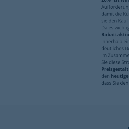
20%” ist wir
Aufforderung
damit die Ku
sie den Kauf
Da es wichtig
Rabattaktio
innerhalb ei
deutliches B
Im Zusammen
Sie diese St
Preisgestal
den
heutig
dass Sie de