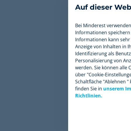
Auf dieser Web
Erinnern Sie
Shop jetzt n
das sowohl 
Bei Minderest verwenden 
beschleunige
Informationen speichern
Informationen kann sehr 
Zähler, d
Anzeige von Inhalten in 
die für di
Identifizierung als Benut
größer ist
Personalisierung von An
weit verbr
werden. Sie können alle C
Websites.
über "Cookie-Einstellung
Starten S
Schaltfläche "Ablehnen "
Verbrauche
finden Sie in
unserem Imp
dass nur 
Richtlinien.
dies funkt
Markteinf
Geben Sie
Menschen w