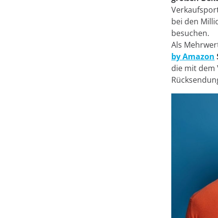
Verkaufsport
Auf dieser Websit
bei den Mill
besuchen.
Bei Minderest verwenden 
Als Mehrwer
Informationen speichern
by Amazon
Informationen kann sehr 
die mit dem 
Anzeige von Inhalten in 
Rücksendung
Identifizierung als Benut
Personalisierung von An
werden. Sie können alle C
über "Cookie-Einstellung
Schaltfläche "Ablehnen "
finden Sie in
unserem Imp
Richtlinien.