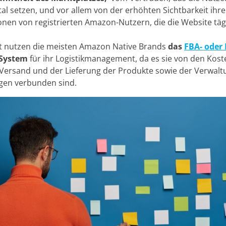
al setzen, und vor allem von der erhöhten Sichtbarkeit ihr
e verwenden wir Cookies:
ionen von registrierten Amazon-Nutzern, die die Website täg
wir eigene und Drittanbieter-Cookies und/oder ähnliche Te
t nutzen die meisten Amazon Native Brands
das
FBA- oder 
 und aufzeichnen, während Sie im Web surfen. Der Zweck di
System
für ihr Logistikmanagement, da es sie von den Koste
vielfältig sein, von der Verbesserung Ihrer Erfahrung auf d
Versand und der Lieferung der Produkte sowie der Verwalt
Ihrer Sprache oder Empfehlung anderer interessanter Inhalte
en verbunden sind.
zer beim Zugriff auf private Bereiche der Website. Sie könne
zeigen über Werbeplattformen wie
Google Ads
und andere 
ookies akzeptieren, indem Sie auf die Schaltfläche "Akzeptier
en " konfigurieren oder ihre Verwendung ablehnen, indem Si
 klicken. Informationen zu den verschiedenen von uns verw
ressum, unserer Datenschutzrichtlinie und unseren Co
Ablehnen
Cook