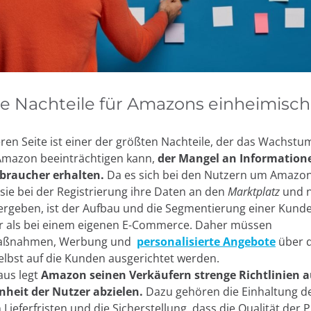
e Nachteile für Amazons einheimisc
ren Seite ist einer der größten Nachteile, der das Wachstu
Amazon beeinträchtigen kann,
der Mangel an Informatione
rbraucher erhalten.
Da es sich bei den Nutzern um Amazo
sie bei der Registrierung ihre Daten an den
Marktplatz
und n
ergeben, ist der Aufbau und die Segmentierung einer Kun
er als bei einem eigenen E-Commerce. Daher müssen
aßnahmen, Werbung und
personalisierte Angebote
über 
elbst auf die Kunden ausgerichtet werden.
aus legt
Amazon seinen Verkäufern strenge Richtlinien au
nheit der Nutzer abzielen.
Dazu gehören die Einhaltung d
 Lieferfristen und die Sicherstellung, dass die Qualität der