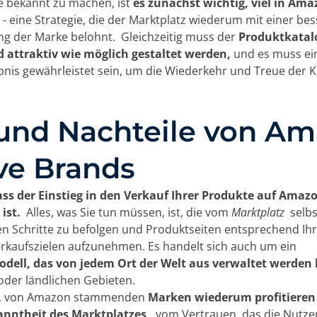
 bekannt zu machen, ist
es zunächst wichtig, viel in Ama
u
- eine Strategie, die der Marktplatz wiederum mit einer be
ng der Marke belohnt.
Gleichzeitig muss der
Produktkatal
d attraktiv wie möglich gestaltet werden,
und es muss ei
bnis gewährleistet sein, um die Wiederkehr und Treue der 
und Nachteile von A
ve Brands
ass der Einstieg in den Verkauf Ihrer Produkte auf Amazo
 ist.
Alles, was Sie tun müssen, ist, die vom
Marktplatz
selbs
n Schritte zu befolgen und Produktseiten entsprechend I
rkaufszielen aufzunehmen. Es handelt sich auch um ein
dell, das von jedem Ort der Welt aus verwaltet werden
oder ländlichen Gebieten.
n, von Amazon stammenden
Marken wiederum profitieren
anntheit des Marktplatzes,
vom Vertrauen, das die Nutzer