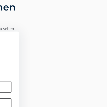
men
zu sehen.