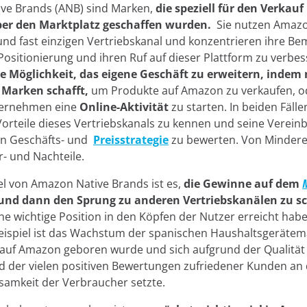
ve Brands (ANB) sind Marken,
die speziell für den Verkauf
er den Marktplatz geschaffen wurden.
Sie nutzen Amazon
und fast einzigen Vertriebskanal und konzentrieren ihre 
 Positionierung und ihren Ruf auf dieser Plattform zu verbess
e Möglichkeit, das eigene Geschäft zu erweitern, indem
e Marken schafft,
um Produkte auf Amazon zu verkaufen, od
ternehmen eine
Online-Aktivität
zu starten. In beiden Fällen
Vorteile dieses Vertriebskanals zu kennen und seine Vereinb
en Geschäfts- und
Preisstrategie
zu bewerten. Von Minderes
r- und Nachteile.
l von Amazon Native Brands ist es,
die Gewinne auf dem
 und dann den Sprung zu anderen Vertriebskanälen zu sc
ine wichtige Position in den Köpfen der Nutzer erreicht habe
eispiel ist das Wachstum der spanischen Haushaltsgerätem
 auf Amazon geboren wurde und sich aufgrund der Qualität 
 der vielen positiven Bewertungen zufriedener Kunden an 
samkeit der Verbraucher setzte.