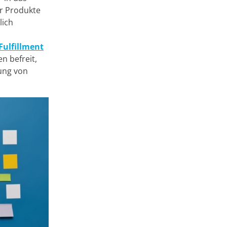
er Produkte
lich
chnologien, die
Fulfillment
eser
n befreit,
er Website durch
ung von
 bis hin zur
n auch zur
verwendet
en " klicken, sie
e auf die
endeten Cookies
okie-
Akzeptieren
ie-Einstellungen