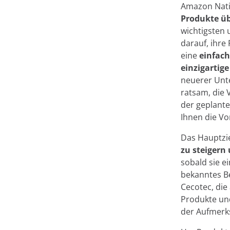
Amazon Nati
Produkte üb
wichtigsten 
darauf, ihre
eine
einfach
einzigartig
neuerer Un
ratsam, die 
der geplant
Ihnen die Vo
Das Hauptzie
zu steigern
sobald sie e
bekanntes B
Cecotec, die
Produkte und
der Aufmerk