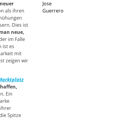
 neuer
 als ihren
Bemühungen
ern. Dies ist
 man neue,
er im Falle
 ist es
arkeit mit
t zeigen wir
Marktplatz
haffen,
n. Ein
arke
ihrer
die Spitze