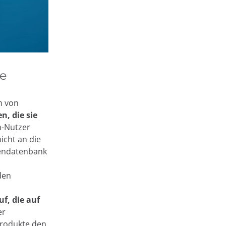
he
m von
n, die sie
n-Nutzer
icht an die
dendatenbank
den
f, die auf
er
 Produkte den