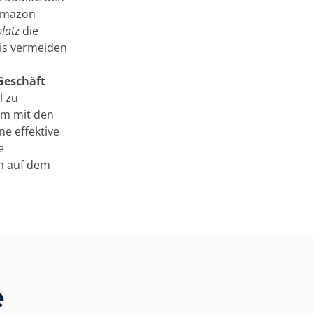
 Amazon
latz
die
eis vermeiden
Geschäft
l zu
m mit den
ne effektive
e
n auf dem
e