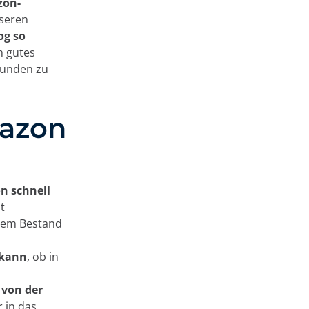
zon-
sseren
og so
n gutes
Kunden zu
mazon
n schnell
t
hrem Bestand
 kann
, ob in
 von der
 in das