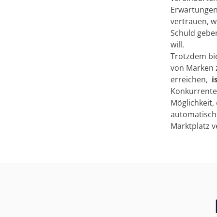
Erwartungen 
vertrauen, w
Schuld geben
will.
Trotzdem bi
von Marken z
erreichen,
i
Konkurrenten
Möglichkeit, 
automatisch
Marktplatz ve