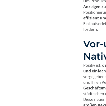
Um Produkte
Anzeigen z
Positionieru
effizient un
Einkaufserle
fördern.
Vor-
Nati
Positiv ist,
d
und einfach
vorgegebene
und Ihren Ve
Geschäftsmo
städtischen 
Diese neue
großen Bek