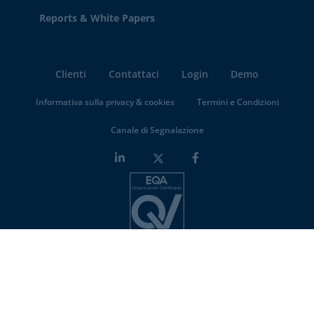
Reports & White Papers
Clienti
Contattaci
Login
Demo
Informativa sulla privacy & cookies
Termini e Condizioni
Canale di Segnalazione
Minderest is an
ISO-27001 certified company