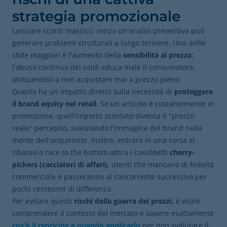
strategia promozionale
Lanciare sconti massicci senza un'analisi preventiva può
generare problemi strutturali a lungo termine. Una delle
sfide maggiori è l'aumento della
sensibilità al prezzo
;
l'abuso continuo dei saldi educa male il consumatore,
abituandolo a non acquistare mai a prezzo pieno.
Questo ha un impatto diretto sulla necessità di
proteggere
il brand equity nel retail
. Se un articolo è costantemente in
promozione, quell'importo scontato diventa il "prezzo
reale" percepito, svalutando l'immagine del brand nella
mente dell'acquirente. Inoltre, entrare in una corsa al
ribasso o race to the bottom attira i cosiddetti
cherry-
pickers (cacciatori di affari)
, utenti che mancano di fedeltà
commerciale e passeranno al concorrente successivo per
pochi centesimi di differenza.
Per evitare questi
rischi della guerra dei prezzi
, è vitale
comprendere il contesto del mercato e sapere esattamente
cos'è il repricing e quando applicarlo
per non svalutare il