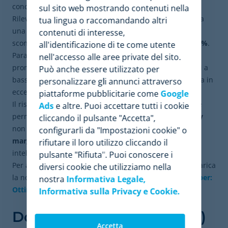
concorrente principale subisce una rottura di stock.
sul sito web mostrando contenuti nella
Rilevando questa scarsità sul mercato, il retailer applica
tua lingua o raccomandando altri
una regola di business automatizzata che riduce il suo
contenuti di interesse,
sconto pianificato per quei televisori
dal 20% a solo il 5%
.
all'identificazione di te come utente
Parallelamente, lo strumento suggerisce di applicare le
nell'accesso alle aree private del sito.
promozioni più aggressive unicamente su quei prodotti a
Può anche essere utilizzato per
bassa rotazione (classificazione C) dove c'è una giacenza in
personalizzare gli annunci attraverso
eccesso.
piattaforme pubblicitarie come
Google
Il risultato è un flusso di lavoro altamente efficiente che
Ads
e altre. Puoi accettare tutti i cookie
permette una
conservazione assoluta del brand equity
cliccando il pulsante "Accetta",
non svendendo l'inventario premium,
proteggendo il
configurarli da "Impostazioni cookie" o
margine commerciale netto
e bilanciando in modo
rifiutare il loro utilizzo cliccando il
intelligente il carico sui server del negozio online.
pulsante "Rifiuta". Puoi conoscere i
Per approfondire le meccaniche di queste strategie, scarica
diversi cookie che utilizziamo nella
la nostra risorsa completa sull'argomento nel
Whitepaper:
nostra
Informativa Legale,
Ottimizza le tue Promozioni nel Retail
.
Informativa sulla Privacy e Cookie.
Domande Frequenti (FAQ)
Accetta