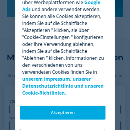
über Werbeplattformen wie
Google
Ads
und andere verwendet werden.
Sie können alle Cookies akzeptieren,
indem Sie auf die Schaltfläche
"Akzeptieren " klicken, sie über
"Cookie-Einstellungen " konfigurieren
oder ihre Verwendung ablehnen,
Finden Sie heraus, wie
indem Sie auf die Schaltfläche
Minderest Ihr Unternehmen
"Ablehnen " klicken. Informationen zu
den verschiedenen von uns
voranbringen kann.
verwendeten Cookies finden Sie in
Kontaktieren Sie unsere Preisexperten, um die Plattform in
unserem Impressum, unserer
Aktion zu sehen.
Datenschutzrichtlinie und unseren
Cookie-Richtlinien.
Vorname
*
Akzeptieren
Nachname