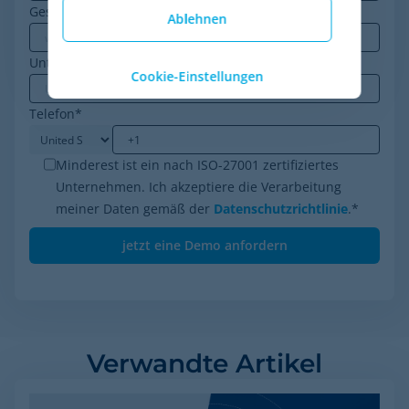
Geschäfts-E-Mail
*
Ablehnen
Unternehmen
*
Cookie-Einstellungen
Telefon
*
Minderest ist ein nach ISO-27001 zertifiziertes
Unternehmen. Ich akzeptiere die Verarbeitung
meiner Daten gemäß der
Datenschutzrichtlinie
.
*
Verwandte Artikel