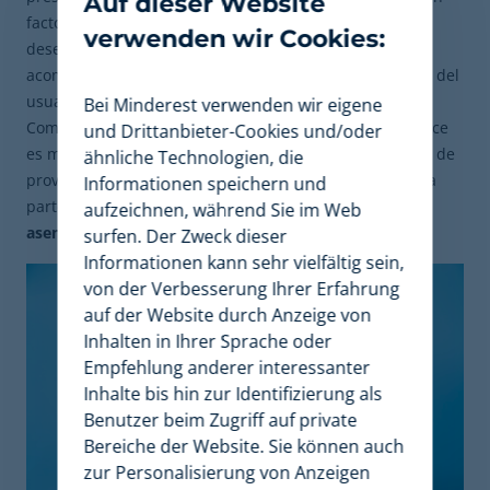
Auf dieser Website
factor imprescindible para que este elemento no
verwenden wir Cookies:
desentone con el resto de la imagen del ecommerce y
acompañe de forma orgánica la experiencia de compra del
usuario.
Bei Minderest verwenden wir eigene
Como puedes comprobar, la apariencia de tu ecommerce
und Drittanbieter-Cookies und/oder
es más importante de lo que imaginas. Y es que aparte de
ähnliche Technologien, die
proveerte de una buena cantidad de ventas, esta forma
Informationen speichern und
parte de una estrategia a largo plazo que te ayudará a
aufzeichnen, während Sie im Web
asentarte en el mercado online
.
surfen. Der Zweck dieser
Informationen kann sehr vielfältig sein,
von der Verbesserung Ihrer Erfahrung
auf der Website durch Anzeige von
Inhalten in Ihrer Sprache oder
Empfehlung anderer interessanter
Inhalte bis hin zur Identifizierung als
Benutzer beim Zugriff auf private
Bereiche der Website. Sie können auch
zur Personalisierung von Anzeigen