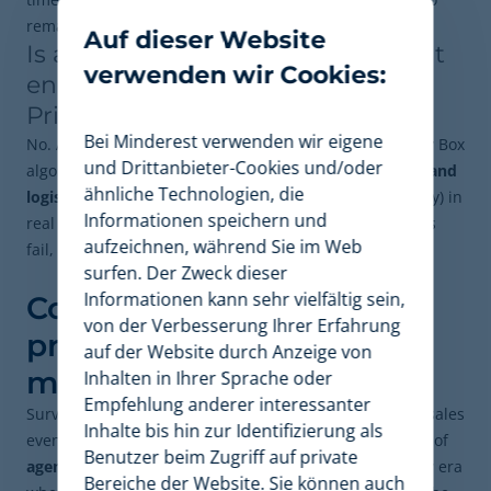
remain relevant.
Auf dieser Website
Is applying an aggressive discount
verwenden wir Cookies:
enough to win the Buy Box on
Prime Day?
Bei Minderest verwenden wir eigene
No. Although price is a heavily weighted factor, the Buy Box
und Drittanbieter-Cookies und/oder
algorithm evaluates the combination of the
final price and
ähnliche Technologien, die
logistical efficiency
(such as Same-Day delivery capacity) in
Informationen speichern und
real time, along with the seller's history. If your logistics
aufzeichnen, während Sie im Web
fail, a low price won't secure the
Buy Box
.
surfen. Der Zweck dieser
Informationen kann sehr vielfältig sein,
Conclusion: The future of
von der Verbesserung Ihrer Erfahrung
promotional strategies on
auf der Website durch Anzeige von
marketplaces
Inhalten in Ihrer Sprache oder
Empfehlung anderer interessanter
Surviving and thriving in the world's most competitive sales
Inhalte bis hin zur Identifizierung als
event requires abandoning static approaches. The rise of
Benutzer beim Zugriff auf private
agentic commerce
and the new June dates mark a new era
Bereiche der Website. Sie können auch