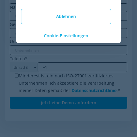
Nachname
Ablehnen
Geschäfts-E-Mail
*
Cookie-Einstellungen
Unternehmen
*
Telefon
*
Minderest ist ein nach ISO-27001 zertifiziertes
Unternehmen. Ich akzeptiere die Verarbeitung
meiner Daten gemäß der
Datenschutzrichtlinie
.
*