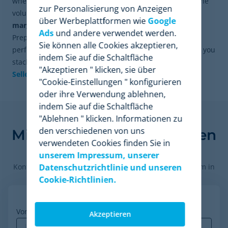
where only
automated price intelligence
can process the
zur Personalisierung von Anzeigen
volume of variables necessary to protect
corporate
über Werbeplattformen wie
Google
margins
and dominate the Buy Box at scale.
Ads
und andere verwendet werden.
Prepare your ecommerce today. Analyze your brand's
Sie können alle Cookies akzeptieren,
performance, evaluate your margins, and discover how you
indem Sie auf die Schaltfläche
stack up against the competition by our
Marketplace
"Akzeptieren " klicken, sie über
Sellers Benchmark software
.
"Cookie-Einstellungen " konfigurieren
oder ihre Verwendung ablehnen,
indem Sie auf die Schaltfläche
Finden Sie heraus, wie
"Ablehnen " klicken. Informationen zu
den verschiedenen von uns
Minderest Ihr Unternehmen
verwendeten Cookies finden Sie in
voranbringen kann.
unserem Impressum, unserer
Kontaktieren Sie unsere Preisexperten, um die Plattform in
Datenschutzrichtlinie und unseren
Cookie-Richtlinien.
Aktion zu sehen.
Vorname
*
Akzeptieren