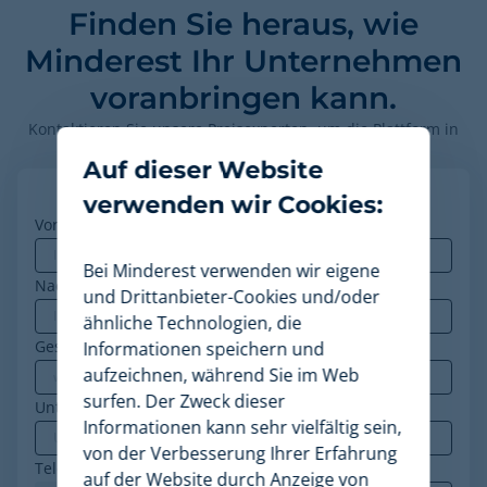
Finden Sie heraus, wie
Minderest Ihr Unternehmen
voranbringen kann.
Kontaktieren Sie unsere Preisexperten, um die Plattform in
Aktion zu sehen.
Auf dieser Website
verwenden wir Cookies:
Vorname
*
Bei Minderest verwenden wir eigene
Nachname
und Drittanbieter-Cookies und/oder
ähnliche Technologien, die
Geschäfts-E-Mail
*
Informationen speichern und
aufzeichnen, während Sie im Web
surfen. Der Zweck dieser
Unternehmen
*
Informationen kann sehr vielfältig sein,
von der Verbesserung Ihrer Erfahrung
Telefon
*
auf der Website durch Anzeige von