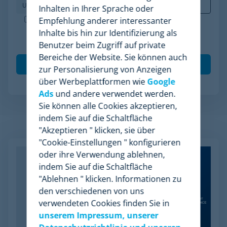
Inhalten in Ihrer Sprache oder
Minderest ist ein nach ISO-27001 zertifiziertes
Empfehlung anderer interessanter
Unternehmen. Ich akzeptiere die Verarbeitung
Inhalte bis hin zur Identifizierung als
meiner Daten gemäß der
Datenschutzrichtlinie
.
*
Benutzer beim Zugriff auf private
Bereiche der Website. Sie können auch
zur Personalisierung von Anzeigen
über Werbeplattformen wie
Google
Ads
und andere verwendet werden.
Sie können alle Cookies akzeptieren,
indem Sie auf die Schaltfläche
Verwandte Artikel
"Akzeptieren " klicken, sie über
"Cookie-Einstellungen " konfigurieren
oder ihre Verwendung ablehnen,
indem Sie auf die Schaltfläche
"Ablehnen " klicken. Informationen zu
den verschiedenen von uns
verwendeten Cookies finden Sie in
unserem Impressum, unserer