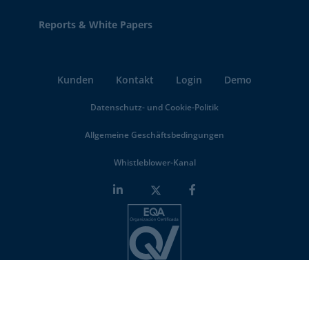
Reports & White Papers
Kunden
Kontakt
Login
Demo
Datenschutz- und Cookie-Politik
Allgemeine Geschäftsbedingungen
Whistleblower-Kanal
Minderest is an
ISO-27001 certified company