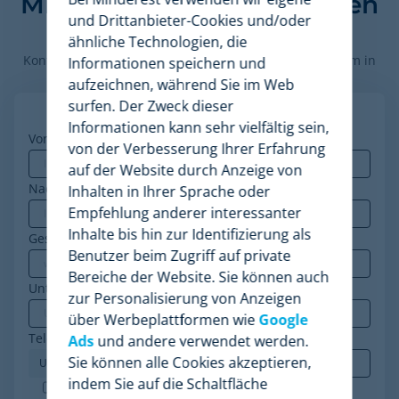
Minderest Ihr Unternehmen
und Drittanbieter-Cookies und/oder
voranbringen kann.
ähnliche Technologien, die
Kontaktieren Sie unsere Preisexperten, um die Plattform in
Informationen speichern und
Aktion zu sehen.
aufzeichnen, während Sie im Web
surfen. Der Zweck dieser
Informationen kann sehr vielfältig sein,
Vorname
*
von der Verbesserung Ihrer Erfahrung
auf der Website durch Anzeige von
Nachname
Inhalten in Ihrer Sprache oder
Empfehlung anderer interessanter
Inhalte bis hin zur Identifizierung als
Geschäfts-E-Mail
*
Benutzer beim Zugriff auf private
Bereiche der Website. Sie können auch
Unternehmen
*
zur Personalisierung von Anzeigen
über Werbeplattformen wie
Google
Telefon
*
Ads
und andere verwendet werden.
Sie können alle Cookies akzeptieren,
indem Sie auf die Schaltfläche
Minderest ist ein nach ISO-27001 zertifiziertes