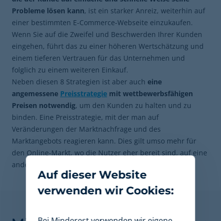
Probleme lösen kann
, ist ein starker Anreiz, weiterhin auf
einer bestimmten E-Commerce-Webseite einzukaufen.
Wenn Sie auf die Zweifel und Beschwerden Ihrer Kunden
eingehen, führt das zu einer höheren Wertschätzung und
einem tieferen Vertrauen für das Unternehmen und
folglich zu einem weiteren Einkauf.
Neben diesen 8 Strategien ist aber auch
eine
angemessene
Preisstrategie
mit wettbewerbsfähigen
Preisen notwendig
, um den Kunden zu halten und zu
binden. Eine Preisstrategie, mit der man auf
Veränderungen der Marktnachfrage und des
Marktangebots reagieren kann. Dies gilt umso mehr für
den Online-Markt, wo die Nutzer eher bereit sind, auf eine
andere Marke umzusteigen.
Auf dieser Website
verwenden wir Cookies:
Finden Sie heraus, wie
Bei Minderest verwenden wir eigene