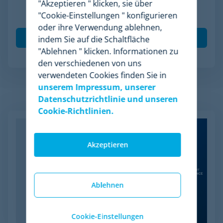
"Akzeptieren " klicken, sie über
Unternehmen. Ich akzeptiere die Verarbeitung
"Cookie-Einstellungen " konfigurieren
meiner Daten gemäß der
Datenschutzrichtlinie
.
*
oder ihre Verwendung ablehnen,
indem Sie auf die Schaltfläche
"Ablehnen " klicken. Informationen zu
den verschiedenen von uns
verwendeten Cookies finden Sie in
unserem Impressum, unserer
Verwandte Artikel
Datenschutzrichtlinie und unseren
Cookie-Richtlinien.
Akzeptieren
Ablehnen
Cookie-Einstellungen