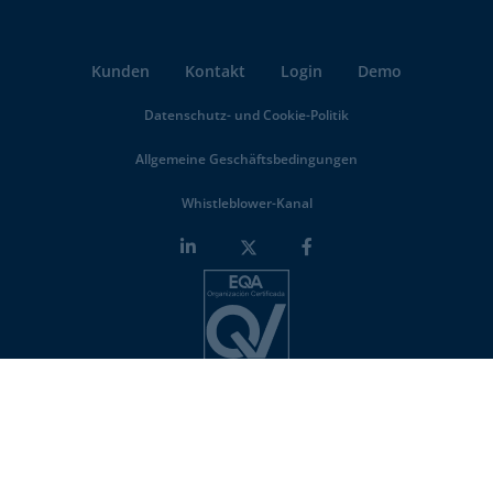
Kunden
Kontakt
Login
Demo
Datenschutz- und Cookie-Politik
Allgemeine Geschäftsbedingungen
Whistleblower-Kanal
Minderest is an
ISO-27001 certified company