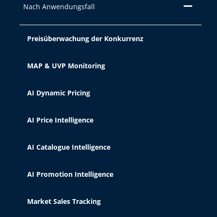
Nach Anwendungsfall
indem Sie auf die Schaltfläche
"Ablehnen " klicken. Informationen zu
den verschiedenen von uns
Preisüberwachung der Konkurrenz
verwendeten Cookies finden Sie in
unserem Impressum, unserer
MAP & UVP Monitoring
Datenschutzrichtlinie und unseren
Cookie-Richtlinien.
AI Dynamic Pricing
Akzeptieren
AI Price Intelligence
AI Catalogue Intelligence
Ablehnen
AI Promotion Intelligence
Cookie-Einstellungen
Market Sales Tracking