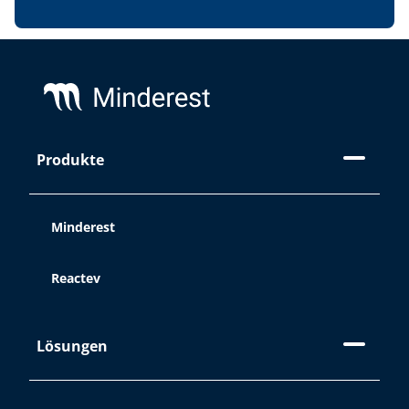
Informationen speichern und
aufzeichnen, während Sie im Web
Footer
surfen. Der Zweck dieser
Informationen kann sehr vielfältig sein,
von der Verbesserung Ihrer Erfahrung
auf der Website durch Anzeige von
Inhalten in Ihrer Sprache oder
Produkte
Empfehlung anderer interessanter
Inhalte bis hin zur Identifizierung als
Benutzer beim Zugriff auf private
Minderest
Bereiche der Website. Sie können auch
zur Personalisierung von Anzeigen
über Werbeplattformen wie
Google
Reactev
Ads
und andere verwendet werden.
Sie können alle Cookies akzeptieren,
indem Sie auf die Schaltfläche
Lösungen
"Akzeptieren " klicken, sie über
"Cookie-Einstellungen " konfigurieren
oder ihre Verwendung ablehnen,