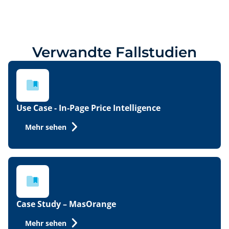
Verwandte Fallstudien
Use Case - In-Page Price Intelligence
Mehr sehen
Auf dieser Website verwenden
wir Cookies:
Bei Minderest verwenden wir eigene
Case Study – MasOrange
und Drittanbieter-Cookies und/oder
ähnliche Technologien, die
Mehr sehen