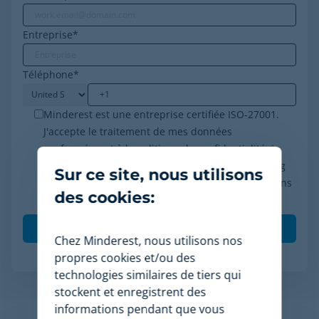
Entreprise
*
Téléphone
*
Minderest est une entreprise certifiée ISO-27001.
J'accepte le traitement de mes données
conformément à la politique de confidentialité, je
consens à recevoir des communications marketing
Sur ce site, nous utilisons
de Minderest et je comprends que mes interactions
des cookies:
(ouvertures et clics) seront mesurées pour per
*
Chez Minderest, nous utilisons nos
propres cookies et/ou des
technologies similaires de tiers qui
stockent et enregistrent des
informations pendant que vous