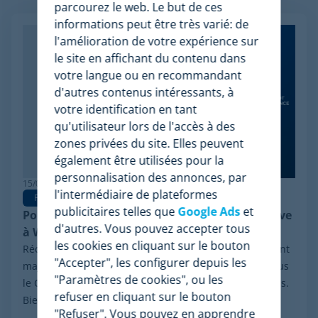
Articles apparentés
parcourez le web. Le but de ces
informations peut être très varié: de
l'amélioration de votre expérience sur
le site en affichant du contenu dans
votre langue ou en recommandant
d'autres contenus intéressants, à
votre identification en tant
qu'utilisateur lors de l'accès à des
zones privées du site. Elles peuvent
également être utilisées pour la
personnalisation des annonces, par
15/06/2026
l'intermédiaire de plateformes
Pricing Software
publicitaires telles que
Google Ads
et
Pourquoi Minderest est la meilleure alternative
d'autres. Vous pouvez accepter tous
à Wiser en pricing intelligence
les cookies en cliquant sur le bouton
Récemment, le secteur a été marqué par un événement
"Accepter", les configurer depuis les
majeur : la procédure de réorganisation financière sous
"Paramètres de cookies", ou les
le Chapter 11 initiée par Wiser Solutions aux États-Unis.
refuser en cliquant sur le bouton
Bien que cette mesure n'implique...
"Refuser". Vous pouvez en apprendre