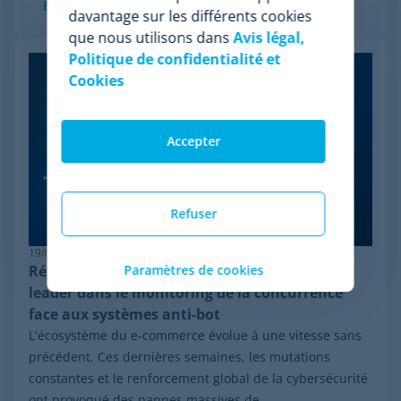
En savoir plus
davantage sur les différents cookies
que nous utilisons dans
Avis légal,
Politique de confidentialité et
Cookies
Accepter
Refuser
19/06/2026
Paramètres de cookies
Résilience en pricing : pourquoi Minderest est
leader dans le monitoring de la concurrence
face aux systèmes anti-bot
L'écosystème du e-commerce évolue à une vitesse sans
précédent. Ces dernières semaines, les mutations
constantes et le renforcement global de la cybersécurité
ont provoqué des pannes massives de...