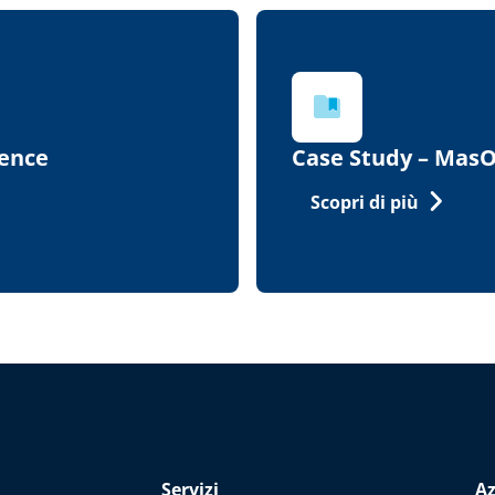
gence
Case Study – Mas
Scopri di più
Servizi
A