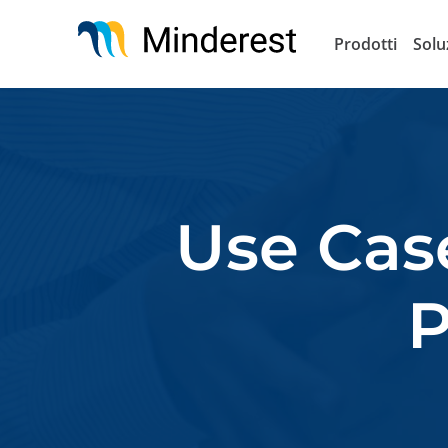
Salta
al
Prodotti
Solu
contenuto
principale
Use Cas
P