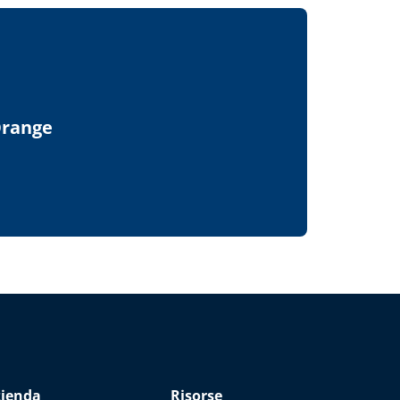
Orange
zienda
Risorse