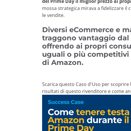
del Prime Day il miglior prezzo ai pro
mossa strategica mirava a fidelizzare i
le vendite.
Diversi eCommerce e ma
traggono vantaggio dal
offrendo ai propri cons
uguali o più competitivi 
di Amazon.
In questo sito u
Scarica questo Caso d'Uso per scoprire le 
risultati di questo rivenditore e come anc
Da Minderest, utilizziamo 
memorizzano e registrano
informazioni può essere 
contenuti nella tua lingu
utente nell'accesso alle a
annunci attraverso piatt