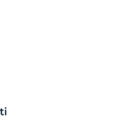
utilizzo
ostra
Accetta
ostazioni cookie
ti