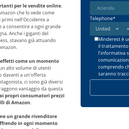
rtanti per le vendite online
.
 Amazon che lo vede come
Telephone
*
i primi nell'Occidente a
, e a consentire a ogni grande
na. Anche i giganti del
Minderest è un
ess, stavano già attuando
il trattamento
 Amazon.
l'informativa 
comunicazioni
li effetti come un momento
comprendo che 
 un alto volume di utenti
saranno tracci
 davanti a un'offerta
agonista, ci sono già diversi
raggono vantaggio da questa
 ai propri consumatori prezzi
elli di Amazon
.
me un grande rivenditore
offrendo in ogni momento