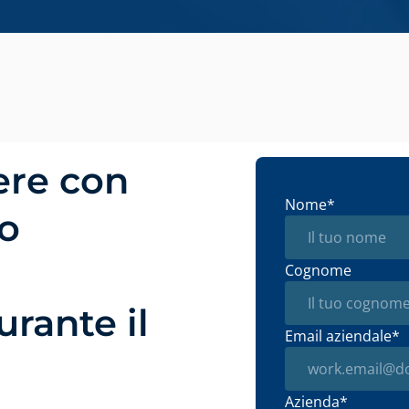
re con
Nome
*
o
Cognome
rante il
Email aziendale
*
Azienda
*