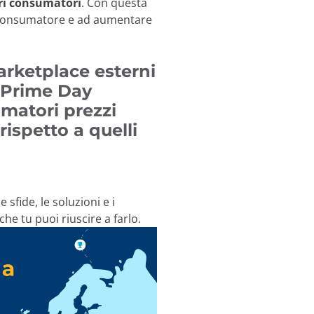
pri consumatori
. Con questa
l consumatore e ad aumentare
rketplace esterni
 Prime Day
umatori prezzi
rispetto a quelli
tilizziamo i cookie:
sfide, le soluzioni e i
he tu puoi riuscire a farlo.
cookie di nostra proprietà e di terze parti e/o tecnologie si
 informazioni durante la navigazione su Internet. Lo scopo
molto vario, dal migliorare la tua esperienza sul sito web 
a o raccomandando altri contenuti di interesse, all'identific
ree private del sito. Può anche essere utilizzato per personal
aforme pubblicitarie come
Google Ads
e altre. Puoi accettare