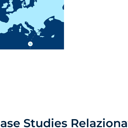
tta", configurarli da "Impostazioni cookie" o rifiutare il loro 
iuta". Puoi conoscere i diversi cookie che utilizziamo nella n
rmativa sulla Privacy e Cookie.
Rifiuta
Imp
ase Studies Relaziona