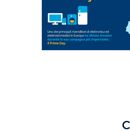
cliccando il pulsante "Acce
cliccando il pulsante "Rif
Informativa Legale, Info
C