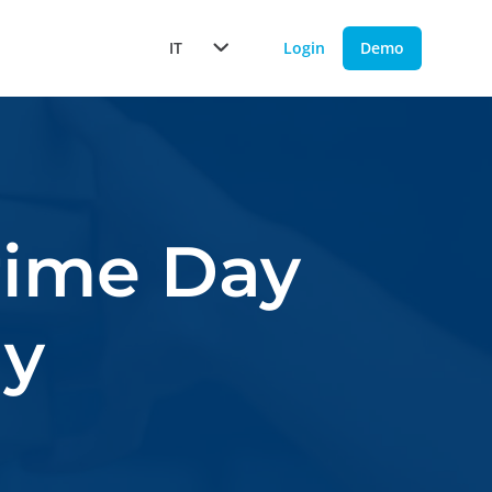
IT
Login
Demo
rime Day
gy