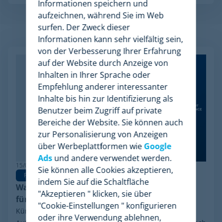
Informationen speichern und
aufzeichnen, während Sie im Web
surfen. Der Zweck dieser
Verwandte Artikel
Informationen kann sehr vielfältig sein,
von der Verbesserung Ihrer Erfahrung
auf der Website durch Anzeige von
Inhalten in Ihrer Sprache oder
Empfehlung anderer interessanter
Inhalte bis hin zur Identifizierung als
Benutzer beim Zugriff auf private
Bereiche der Website. Sie können auch
zur Personalisierung von Anzeigen
über Werbeplattformen wie
Google
Ads
und andere verwendet werden.
15/06/2026
Sie können alle Cookies akzeptieren,
Pricing Software
indem Sie auf die Schaltfläche
Warum Minderest die beste Wiser Alternative
"Akzeptieren " klicken, sie über
für Pricing Intelligence ist
"Cookie-Einstellungen " konfigurieren
Kürzlich sorgte eine Entwicklung in der Branche für
oder ihre Verwendung ablehnen,