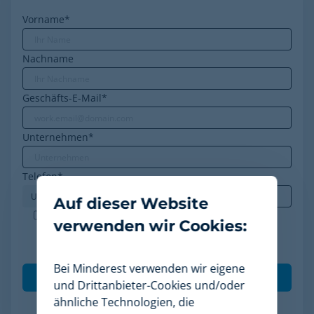
Vorname
*
Nachname
Geschäfts-E-Mail
*
Unternehmen
*
Telefon
*
Auf dieser Website
Minderest ist ein nach ISO-27001 zertifiziertes
verwenden wir Cookies:
Unternehmen. Ich akzeptiere die Verarbeitung
meiner Daten gemäß der
Datenschutzrichtlinie
.
*
Bei Minderest verwenden wir eigene
und Drittanbieter-Cookies und/oder
ähnliche Technologien, die