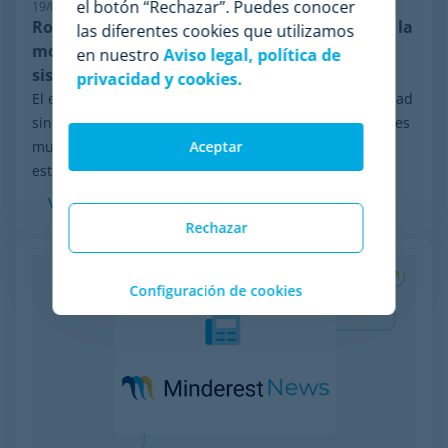
el botón “Rechazar”. Puedes conocer
19/06/2026
Robustez en pricing: por qué Minderest lidera la
las diferentes cookies que utilizamos
monitorización de la competencia ante
en nuestro
Aviso legal, política de
sistemas antibots
privacidad y cookies.
El ecosistema del e-commerce se mueve a una velocidad
sin precedentes. En las últimas semanas, las constantes
mutaciones y el blindaje global de la ciberseguridad
Aceptar
están provocando apagones masivos de...
Ver más
Rechazar
Configuración de cookies