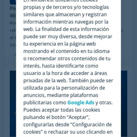
Pricing Software
propias y de terceros y/o tecnologías
Por qué Minderest es la mejor alternativa a
similares que almacenan y registran
Wiser en pricing intelligence
información mientras navegas por la
Recientemente, ha trascendido en el sector un hito
web. La finalidad de esta información
relevante: el proceso de reorganización financiera bajo
puede ser muy diversa, desde mejorar
el Chapter 11 iniciado por Wiser Solutions en Estados
tu experiencia en la página web
Unidos. Aunque esta medida no implica...
mostrando el contenido en tu idioma
Ver más
o recomendar otros contenidos de tu
interés, hasta identificarte como
usuario a la hora de acceder a áreas
privadas de la web. También puede ser
utilizada para la personalización de
anuncios, mediante plataformas
publicitarias como
Google Ads
y otras.
Puedes aceptar todas las cookies
pulsando el botón “Aceptar”,
configurarlas desde “Configuración de
cookies” o rechazar su uso clicando en