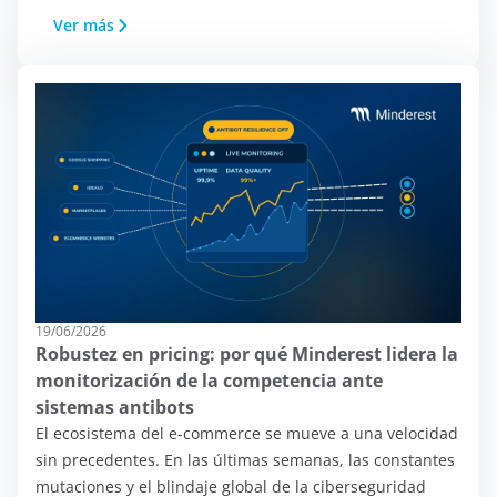
Ver más
19/06/2026
Robustez en pricing: por qué Minderest lidera la
monitorización de la competencia ante
En este sitio utilizamos
sistemas antibots
cookies:
El ecosistema del e-commerce se mueve a una velocidad
sin precedentes. En las últimas semanas, las constantes
mutaciones y el blindaje global de la ciberseguridad
En Minderest utilizamos cookies