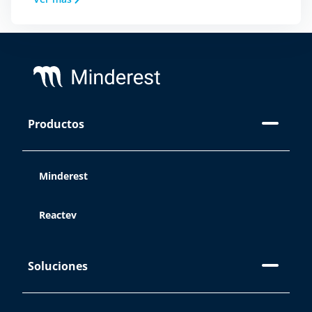
el botón “Rechazar”. Puedes conocer
las diferentes cookies que utilizamos
en nuestro
Aviso legal, política de
Footer
privacidad y cookies.
Aceptar
Productos
Rechazar
Minderest
Configuración de cookies
Reactev
Soluciones