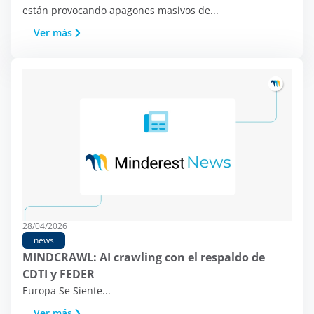
están provocando apagones masivos de...
propias y de terceros y/o tecnologías
similares que almacenan y registran
Ver más
información mientras navegas por la
web. La finalidad de esta información
puede ser muy diversa, desde mejorar
tu experiencia en la página web
mostrando el contenido en tu idioma
o recomendar otros contenidos de tu
interés, hasta identificarte como
usuario a la hora de acceder a áreas
privadas de la web. También puede ser
utilizada para la personalización de
anuncios, mediante plataformas
28/04/2026
publicitarias como
Google Ads
y otras.
news
Puedes aceptar todas las cookies
MINDCRAWL: AI crawling con el respaldo de
pulsando el botón “Aceptar”,
CDTI y FEDER
configurarlas desde “Configuración de
Europa Se Siente...
cookies” o rechazar su uso clicando en
Ver más