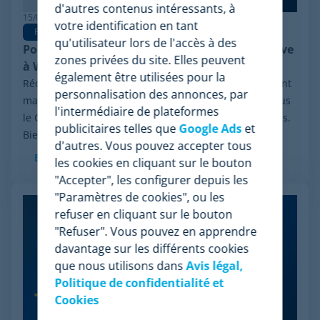
d'autres contenus intéressants, à
15/06/2026
votre identification en tant
Pricing Software
qu'utilisateur lors de l'accès à des
Pourquoi Minderest est la meilleure alternative
zones privées du site. Elles peuvent
à Wiser en pricing intelligence
également être utilisées pour la
Récemment, le secteur a été marqué par un événement
personnalisation des annonces, par
majeur : la procédure de réorganisation financière sous
l'intermédiaire de plateformes
le Chapter 11 initiée par Wiser Solutions aux États-Unis.
publicitaires telles que
Google Ads
et
Bien que cette mesure n'implique...
d'autres. Vous pouvez accepter tous
En savoir plus
les cookies en cliquant sur le bouton
"Accepter", les configurer depuis les
"Paramètres de cookies", ou les
refuser en cliquant sur le bouton
"Refuser". Vous pouvez en apprendre
davantage sur les différents cookies
que nous utilisons dans
Avis légal,
Politique de confidentialité et
Cookies