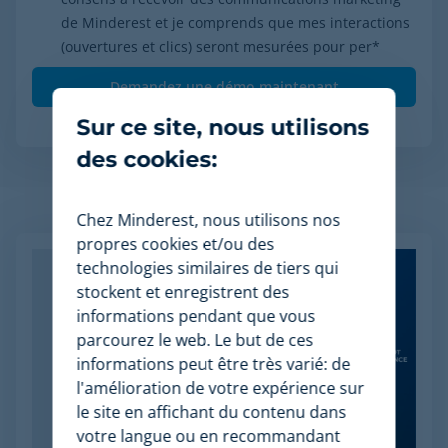
de Minderest et je comprends que mes interactions
(ouvertures et clics) seront mesurées pour per
*
Sur ce site, nous utilisons
des cookies:
Articles apparentés
Chez Minderest, nous utilisons nos
propres cookies et/ou des
technologies similaires de tiers qui
stockent et enregistrent des
informations pendant que vous
parcourez le web. Le but de ces
informations peut être très varié: de
l'amélioration de votre expérience sur
le site en affichant du contenu dans
votre langue ou en recommandant